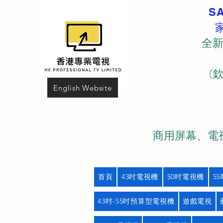
S
全新
(
English Website
商用屏幕、電視
首頁
43吋電視機
50吋電視機
5
43吋-55吋預算型電視機
遊戲電視