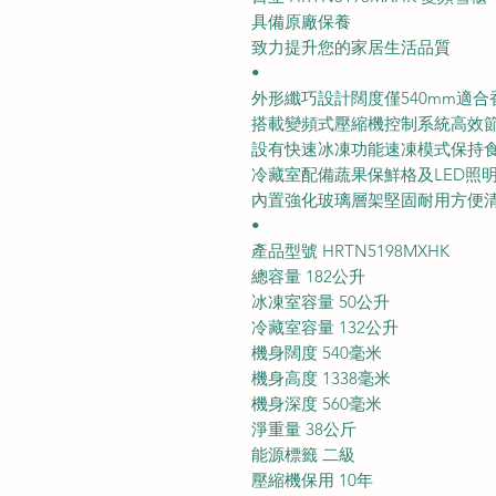
具備原廠保養
致力提升您的家居生活品質
•
外形纖巧設計闊度僅540mm適合
搭載變頻式壓縮機控制系統高效
設有快速冰凍功能速凍模式保持
冷藏室配備蔬果保鮮格及LED照
內置強化玻璃層架堅固耐用方便
•
產品型號 HRTN5198MXHK
總容量 182公升
冰凍室容量 50公升
冷藏室容量 132公升
機身闊度 540毫米
機身高度 1338毫米
機身深度 560毫米
淨重量 38公斤
能源標籤 二級
壓縮機保用 10年