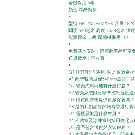
全機保用 5年
顏色 炫酷鋼灰
•
型號 HRTN5198MXHK 容量 182
闊度 540毫米 高度 1338毫米 深度
能源標籤 二級 壓縮機保用 10年
•
免費基本安裝：購買此產品可享
送貨費用：不收費
•
Q1 HRTN5198MXHK 是否適
A1 此型號闊度僅540mm設計
Q2 變頻式壓縮機有什麼好處？
A2 變頻系統能更精準控制溫度
Q3 購買此雪櫃提供原廠保養嗎？
A3 是的我們銷售的均為香港行
Q4 雪櫃層架是什麼材質？
A4 冷藏室及冰凍室均採用強化
Q5 是否包含送貨與安裝服務？
A5 本產品包含免費代理上門基