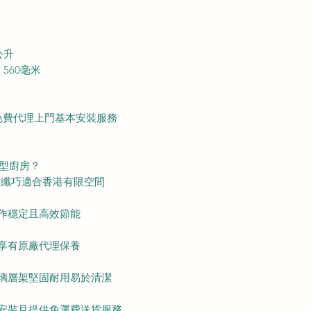
公升
 560毫米
免費代理上門基本安裝服務
合小型廚房？
非常纖巧適合香港有限空間
運作穩定且高效節能
貨享有原廠代理保養
玻璃層架堅固耐用易於清潔
本安裝且提供免運費送貨服務