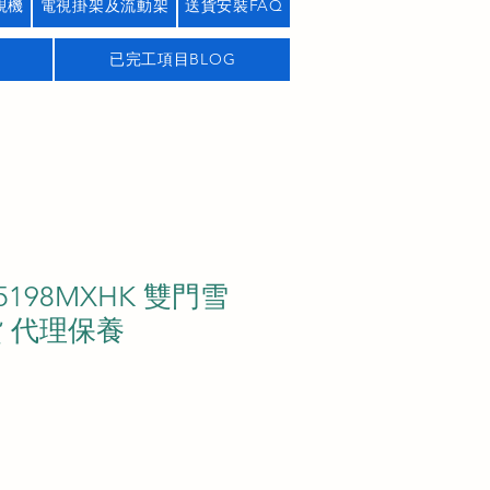
視機
電視掛架及流動架
送貨安裝FAQ
已完工項目BLOG
5198MXHK 雙門雪
貨 代理保養