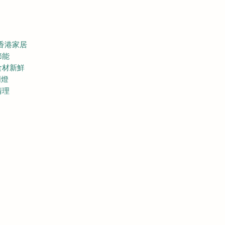
香港家居
節能
食材新鮮
明燈
清理