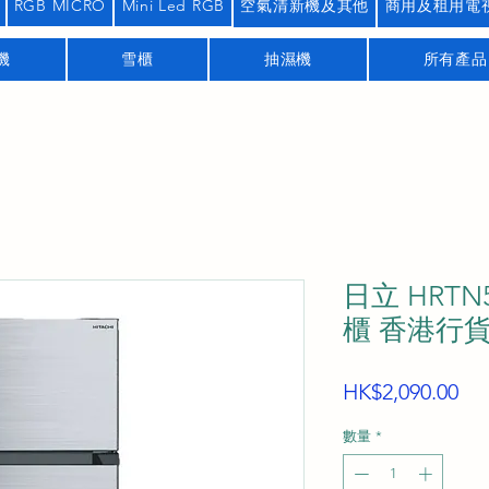
RGB MICRO
Mini Led RGB
空氣清新機及其他
商用及租用電
機
雪櫃
抽濕機
所有產品
日立 HRTN
櫃 香港行
價
HK$2,090.00
格
數量
*