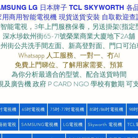
AMSUNG LG 日本牌子 TCL SKYWORTH 各
家用商用智能電視機 現貨送貨安裝 自取歡迎查
智能電視，3年上門服務保養，另送掛架(指定
深水埗欽州街65-71號榮業商業大廈地下2A舖
欽州街公共洗手間左面、新高登對面、門口可泊車)
Whatsapp 人工服務、一對一、冇AI
免費上門睇位、了解用家需要、預算
為你分析最適合的型號、配合送貨時間
及廣告機 政府 P CARD NGO 學校有數期 可
5吋電視機
65吋電視機
75吋-77吋電視機
85吋/86吋電視機
98
藝術電視
SAMSUNG電視機
LG電視機
Skyworth 電視機
TC