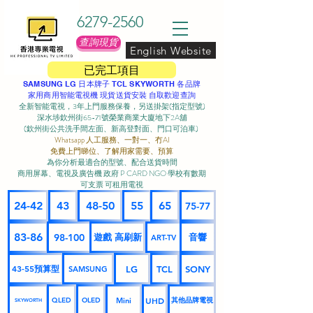
6279-2560
查詢現貨
English Website
已完工項目
SAMSUNG LG 日本牌子 TCL SKYWORTH 各品牌
家用商用智能電視機 現貨送貨安裝 自取歡迎查詢
全新智能電視，3年上門服務保養，另送掛架(指定型號)
深水埗欽州街65-71號榮業商業大廈地下2A舖
(欽州街公共洗手間左面、新高登對面、門口可泊車) ​
Whatsapp 人工服務、一對一、冇AI
免費上門睇位、了解用家需要、預算
為你分析最適合的型號、配合送貨時間
商用屏幕、電視及廣告機 政府 P CARD NGO 學校有數期
可支票 可租用電視
24-42
43
48-50
55
65
75-77
83-86
98-100
遊戲 高刷新
音響
ART-TV
43-55預算型
LG
TCL
SONY
SAMSUNG
UHD
Mini
其他品牌電視
QLED
OLED
SKYWORTH