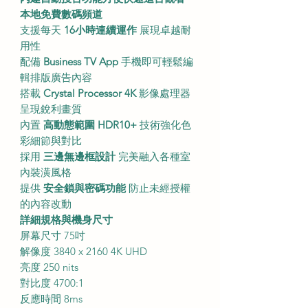
本地免費數碼頻道
支援每天
16小時連續運作
展現卓越耐
用性
配備
Business TV App
手機即可輕鬆編
輯排版廣告內容
搭載
Crystal Processor 4K
影像處理器
呈現銳利畫質
內置
高動態範圍 HDR10+
技術強化色
彩細節與對比
採用
三邊無邊框設計
完美融入各種室
內裝潢風格
提供
安全鎖與密碼功能
防止未經授權
的內容改動
詳細規格與機身尺寸
屏幕尺寸 75吋
解像度 3840 x 2160 4K UHD
亮度 250 nits
對比度 4700:1
反應時間 8ms