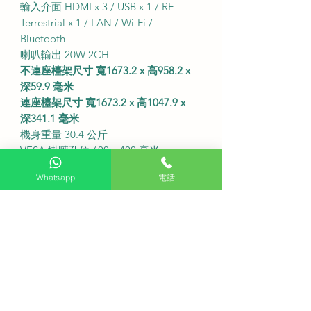
輸入介面 HDMI x 3 / USB x 1 / RF
Terrestrial x 1 / LAN / Wi-Fi /
Bluetooth
喇叭輸出 20W 2CH
不連座檯架尺寸 寬1673.2 x 高958.2 x
深59.9 毫米
連座檯架尺寸 寬1673.2 x 高1047.9 x
深341.1 毫米
機身重量 30.4 公斤
VESA 掛牆孔位 400 x 400 毫米
備注
Whatsapp
電話
如有特色牆身例如雲石或磁磚等
或需要安裝活動式掛牆架
請先以 WhatsApp 聯繫客服查詢專屬
安裝方案報價
常見問題 FAQ
Q 這款電視需要另外安裝機頂盒來收
看香港電視頻道嗎
A
不需要
此型號內建數碼接收器可直
接連接公共天線收看本地頻道