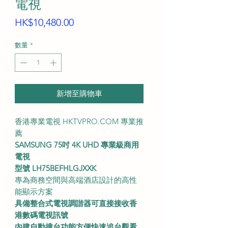
電視
價
HK$10,480.00
格
數量
*
新增至購物車
香港專業電視 HKTVPRO.COM 專業推
薦
SAMSUNG 75吋 4K UHD 專業級商用
電視
型號 LH75BEFHLGJXXK
專為商務空間與高端酒店設計的高性
能顯示方案
具備整合式電視調諧器可直接接收香
港數碼電視訊號
內建自動搜台功能方便快速追台觀看