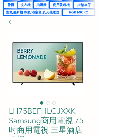
雪櫃
洗衣機
抽濕機
商用及租機
掛架車仔
空氣清新機 冷氣 浴室寶 及其他電器
RGB MICRO
LH75BEFHLGJXXK
Samsung商用電視 75
吋商用電視 三星酒店