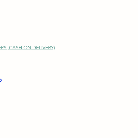
S ,
CASH ON DELIVERY)
？