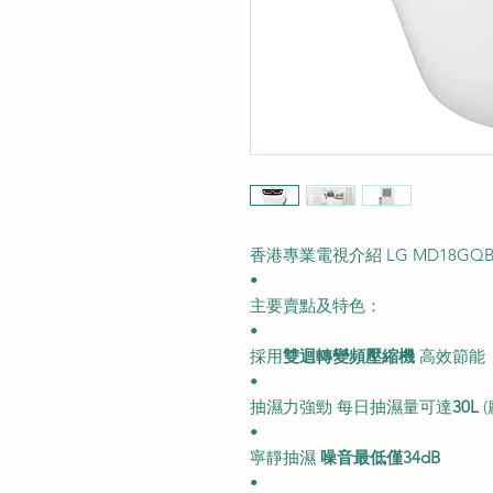
香港專業電視介紹 LG MD18GQ
•
主要賣點及特色：
•
採用
雙迴轉變頻壓縮機
高效節能
•
抽濕力強勁 每日抽濕量可達
30L
(
•
寧靜抽濕
噪音最低僅34dB
•