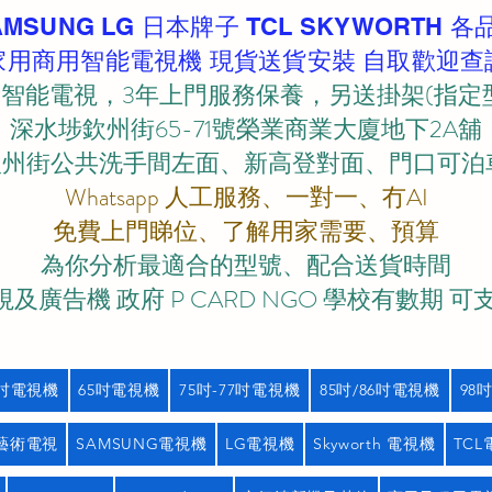
AMSUNG LG 日本牌子 TCL SKYWORTH 各
家用商用智能電視機 現貨送貨安裝 自取歡迎查
智能電視，3年上門服務保養，另送掛架(指定
深水埗欽州街65-71號榮業商業大廈地下2A舖
欽州街公共洗手間左面、新高登對面、門口可泊車)
Whatsapp 人工服務、一對一、冇AI
免費上門睇位、了解用家需要、預算
為你分析最適合的型號、配合送貨時間
及廣告機 政府 P CARD NGO 學校有數期 可
5吋電視機
65吋電視機
75吋-77吋電視機
85吋/86吋電視機
98
藝術電視
SAMSUNG電視機
LG電視機
Skyworth 電視機
TC