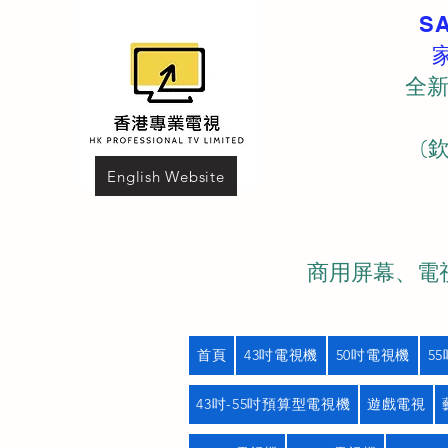
S
全新
(
English Website
商用屏幕、電視
首頁
43吋電視機
50吋電視機
5
43吋-55吋預算型電視機
遊戲電視