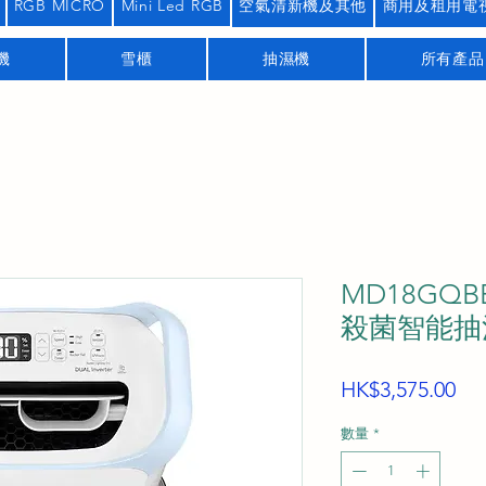
RGB MICRO
Mini Led RGB
空氣清新機及其他
商用及租用電
機
雪櫃
抽濕機
所有產品
MD18GQB
殺菌智能抽
價
HK$3,575.00
格
數量
*