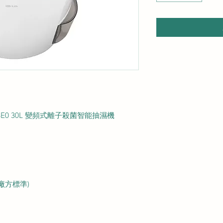
BE0 30L 變頻式離子殺菌智能抽濕機
廠方標準)