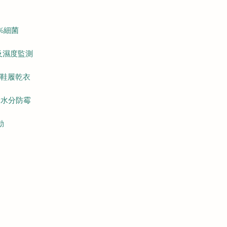
9%細菌
及濕度監測
鞋履乾衣
餘水分防霉
動