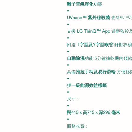
離子空氣淨化
功能
•
UVnano™ 紫外線殺菌
去除99.9
•
支援
LG ThinQ™ App
遙距監控
•
附送
T字型及Y字型喉管
針對衣櫥
•
自動除濕
功能 5分鐘抽乾機內殘
•
具備
推拉手柄及易行滑輪
方便移
•
獲
一級能源效益標籤
•
尺寸：
•
闊415 x 高715 x 深296 毫米
•
服務收費：