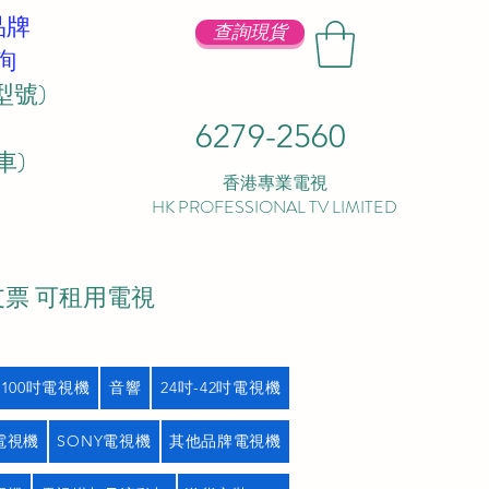
品牌
查詢現貨
詢
型號)
6279-2560
 ​
香港專業電視
HK PROFESSIONAL TV LIMITED
支票 可租用電視
吋100吋電視機
音響
24吋-42吋電視機
L電視機
SONY電視機
其他品牌電視機