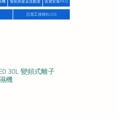
視機
電視掛架及流動架
送貨安裝FAQ
已完工項目BLOG
E0 30L 變頻式離子
濕機