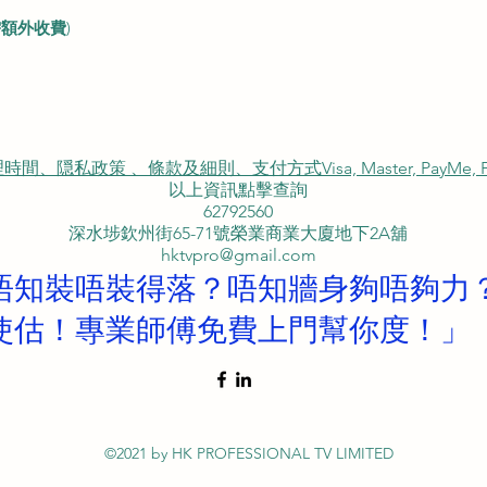
需額外收費
)
私政策 、條款及細則、支付方式Visa, Master, PayMe, FP
以上資訊點擊查詢
62792560
深水埗欽州街65-71號榮業商業大廈地下2A舖
hktvpro@gmail.com
唔知裝唔裝得落？唔知牆身夠唔夠力
使估！專業師傅免費上門幫你度！」
©2021 by HK PROFESSIONAL TV LIMITED