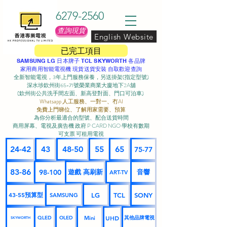
6279-2560
查詢現貨
English Website
已完工項目
SAMSUNG LG 日本牌子 TCL SKYWORTH 各品牌
家用商用智能電視機 現貨送貨安裝 自取歡迎查詢
全新智能電視，3年上門服務保養，另送掛架(指定型號)
深水埗欽州街65-71號榮業商業大廈地下2A舖
(欽州街公共洗手間左面、新高登對面、門口可泊車) ​
Whatsapp 人工服務、一對一、冇AI
免費上門睇位、了解用家需要、預算
為你分析最適合的型號、配合送貨時間
商用屏幕、電視及廣告機 政府 P CARD NGO 學校有數期
可支票 可租用電視
24-42
43
48-50
55
65
75-77
83-86
98-100
遊戲 高刷新
音響
ART-TV
43-55預算型
LG
TCL
SONY
SAMSUNG
UHD
Mini
其他品牌電視
QLED
OLED
SKYWORTH