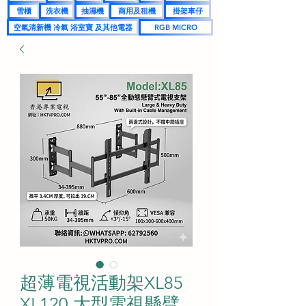
雪櫃
洗衣機
抽濕機
商用及租機
掛架車仔
空氣清新機 冷氣 浴室寶 及其他電器
RGB MICRO
超薄電視活動架XL85
XL120 大型電視懸臂