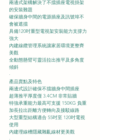
兩邊式架構解決了不擋插座電視掛架
的安裝難題
確保牆身中間的電源插座及訊號埠不
會被遮擋
具備120吋重型電視架安裝能力支撐力
強大
內建線纜管理系統讓家居環境更整齊
美觀
全動態懸臂可靈活拉出推平及多角度
傾斜
·
產品賣點及特色
兩邊式設計確保不擋牆身中間插座
超薄推平厚度僅 3.4CM 非常貼牆
特強承重能力最高可支援 150KG 負重
加長拉出距離方便轉向及接駁線路
大型重型結構適合 55吋至 120吋電視
使用
內建理線槽隱藏雜亂線材更美觀
·