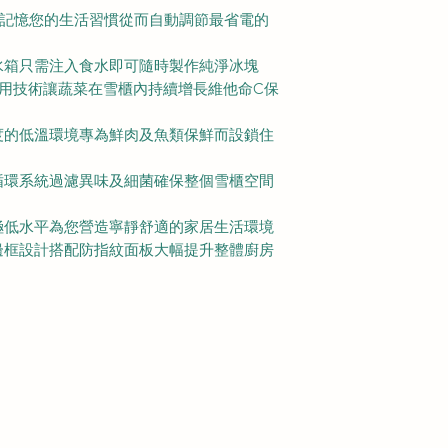
頻技術深入記憶您的生活習慣從而自動調節最省電的
水箱只需注入食水即可隨時製作純淨冰塊
作用技術讓蔬菜在雪櫃內持續增長維他命C保
度的低溫環境專為鮮肉及魚類保鮮而設鎖住
循環系統過濾異味及細菌確保整個雪櫃空間
極低水平為您營造寧靜舒適的家居生活環境
邊框設計搭配防指紋面板大幅提升整體廚房