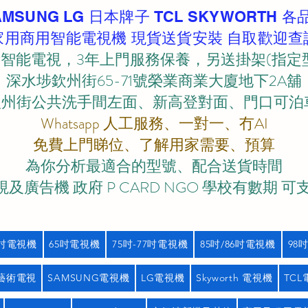
AMSUNG LG 日本牌子 TCL SKYWORTH 各
家用商用智能電視機 現貨送貨安裝 自取歡迎查
智能電視，3年上門服務保養，另送掛架(指定
深水埗欽州街65-71號榮業商業大廈地下2A舖
欽州街公共洗手間左面、新高登對面、門口可泊車)
Whatsapp 人工服務、一對一、冇AI
免費上門睇位、了解用家需要、預算
為你分析最適合的型號、配合送貨時間
及廣告機 政府 P CARD NGO 學校有數期 可
5吋電視機
65吋電視機
75吋-77吋電視機
85吋/86吋電視機
98
藝術電視
SAMSUNG電視機
LG電視機
Skyworth 電視機
TC