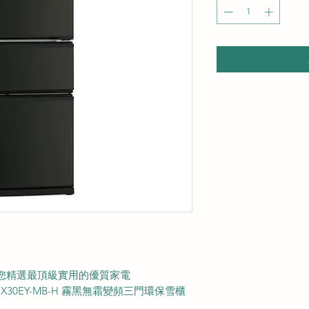
視為您精選最頂級實用的優質家電
30EY-MB-H 霧黑無霜變頻三門環保雪櫃