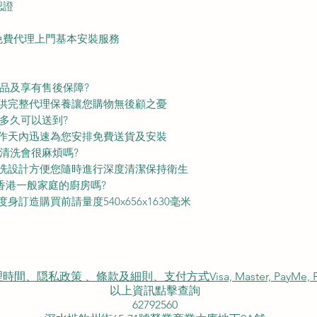
認證
免費代理上門基本安裝服務
出品及享有售後保障?
提供完整代理保養讓您購物無後顧之憂
多久可以送到?
工作天內迅速為您安排免費送貨及安裝
及清洗會很麻煩嗎?
拆洗設計方便您隨時進行深度清潔保持衛生
合香港一般家庭的廚房嗎?
訂造購買前請量度540x656x1630毫米
私政策 、條款及細則、支付方式Visa, Master, PayMe, FP
以上資訊點擊查詢
62792560