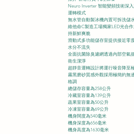
Neuro Inverter 智能變
運轉模式
無水管自動製冰機內置可拆洗儲
維他命C製造工場獨家LED光合
持新鮮爽脆
滑動式多功能儲存室提供接近零
水分不流失
全面抗菌除臭濾網透過內部空氣
衛生潔淨
超靜音運轉設計將運行噪音降至
霧黑磨砂質感外觀採用極簡約無
格調
總儲存容量為258公升
冷藏室容量為139公升
蔬果室容量為50公升
冷凍室容量為69公升
機身闊度為540毫米
機身深度為656毫米
機身高度為1630毫米