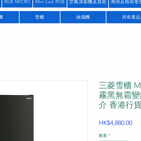
RGB MICRO
Mini Led RGB
空氣清新機及其他
商用及租用電
機
雪櫃
抽濕機
所有產品
三菱雪櫃 MR
霧黑無霜變
介 香港行
價
HK$4,880.00
格
數量
*