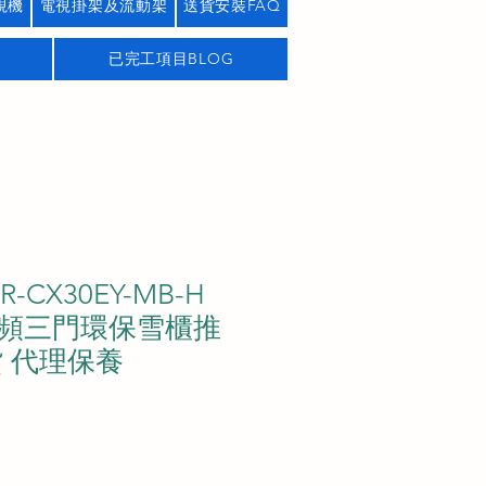
視機
電視掛架及流動架
送貨安裝FAQ
已完工項目BLOG
-CX30EY-MB-H
頻三門環保雪櫃推
貨 代理保養