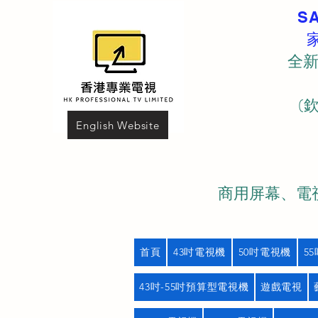
S
全新
(
English Website
商用屏幕、電視
首頁
43吋電視機
50吋電視機
5
43吋-55吋預算型電視機
遊戲電視