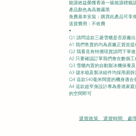
能源效益榮獲香港一級能源標籤
產品顏色為高雅霧黑
免費基本安裝：購買此產品可享
送貨費用：不收費
•
Q1 請問這款三菱雪櫃是否原廠
A1 我們售賣的均為原廠正貨並
Q2 我看見有特價現貨請問下單後
A2 只要確認訂單我們會在數個
Q3 雪櫃內置的自動製冰機保養
A3 儲水箱及製冰組件均採用易
Q4 這款540毫米闊度的機身適
A4 這款超窄身設計專為香港家庭度身
的空間即可
退貨政策、退貨時間、處理時間、隠