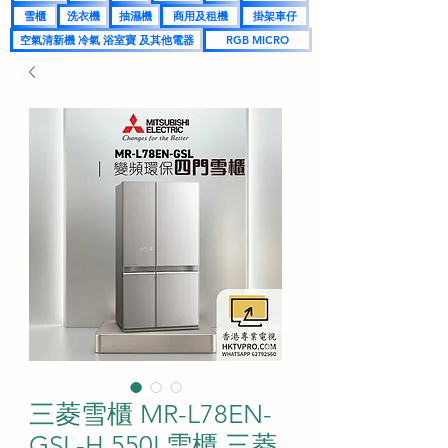
雪櫃
洗衣機
抽濕機
商用及租機
掛架車仔
空氣清新機 冷氣 浴室寶 及其他電器
RGB MICRO
三菱雪櫃 MR-L78EN-
GSL-H 550L雪櫃 三菱