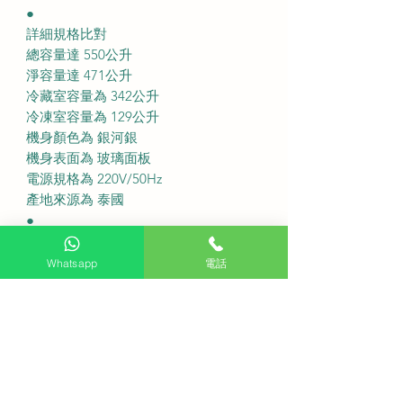
●
詳細規格比對
總容量達 550公升
淨容量達 471公升
冷藏室容量為 342公升
冷凍室容量為 129公升
機身顏色為 銀河銀
機身表面為 玻璃面板
電源規格為 220V/50Hz
產地來源為 泰國
●
服務收費
免費座檯安裝： 購買此產品可享免費
Whatsapp
電話
代理上門基本安裝服務
送貨費用： 不收費
●
FAQ 常見問題
這款雪櫃的鋼化玻璃面板容易刮花嗎?
採用高硬度鋼化玻璃極度耐磨且不易