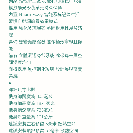
獨家 維他命工廠 功能利用橙色LED燈
模擬陽光令蔬菜更持久保鮮
內置 Neuro Fuzzy 智能系統記錄生活
習慣自動調節最省電模式
採用 強化玻璃層架 堅固耐用且易於清
潔
具備 雙變頻壓縮機 運作極致寧靜且節
能
備有 立體環迴冷卻系統 確保每一層空
間溫度均勻
面板採用 無框鋼化玻璃 設計展現高貴
美感
●
詳細尺寸比對
機身總闊度為 805毫米
機身總高度為 1821毫米
機身總深度為 735毫米
機身淨重量為 101公斤
建議安裝左右預留 5毫米 散熱空間
建議安裝頂部預留 50毫米 散熱空間