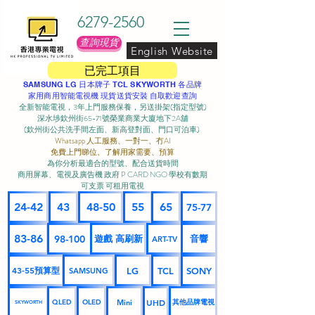
6279-2560
查詢現貨
English Website
已完工項目
SAMSUNG LG 日本牌子 TCL SKYWORTH 各品牌
家用商用智能電視機 現貨送貨安裝 自取歡迎查詢
全新智能電視，3年上門服務保養，另送掛架(指定型號)
深水埗欽州街65-71號榮業商業大廈地下2A舖
(欽州街公共洗手間左面、新高登對面、門口可泊車) ​
Whatsapp 人工服務、一對一、冇AI
免費上門睇位、了解用家需要、預算
為你分析最適合的型號、配合送貨時間
商用屏幕、電視及廣告機 政府 P CARD NGO 學校有數期
可支票 可租用電視
24-42
43
48-50
55
65
75-77
83-86
98-100
遊戲 高刷新
音響
ART-TV
43-55預算型
LG
TCL
SONY
SAMSUNG
UHD
Mini
其他品牌電視
QLED
OLED
SKYWORTH