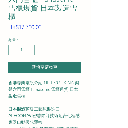
雪櫃現貨 日本製造雪
櫃
價
HK$17,780.00
格
數量
*
新增至購物車
香港專業電視介紹 NR-F507HX-NA 樂
聲六門雪櫃 Panasonic 雪櫃現貨 日本
製造雪櫃
˙
日本製造
頂級工藝原裝進口
AI ECONAVI
智慧節能技術配合七種感
應器自動優化運轉