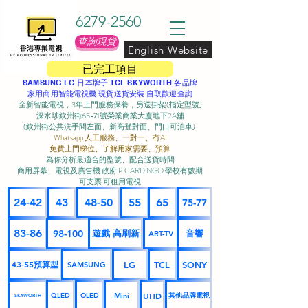
6279-2560
查詢現貨
English Website
已完工項目
SAMSUNG LG 日本牌子 TCL SKYWORTH 各品牌
家用商用智能電視機 現貨送貨安裝 自取歡迎查詢
全新智能電視，3年上門服務保養，另送掛架(指定型號)
深水埗欽州街65-71號榮業商業大廈地下2A舖
(欽州街公共洗手間左面、新高登對面、門口可泊車) ​
Whatsapp 人工服務、一對一、冇AI
免費上門睇位、了解用家需要、預算
為你分析最適合的型號、配合送貨時間
商用屏幕、電視及廣告機 政府 P CARD NGO 學校有數期
可支票 可租用電視
24-42
43
48-50
55
65
75-77
83-86
98-100
遊戲 高刷新
音響
ART-TV
43-55預算型
LG
TCL
SONY
SAMSUNG
UHD
Mini
其他品牌電視
QLED
OLED
SKYWORTH