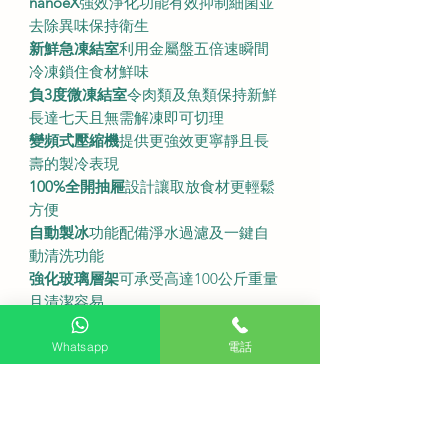
nanoeX
強效淨化功能有效抑制細菌並
去除異味保持衛生
新鮮急凍結室
利用金屬盤五倍速瞬間
冷凍鎖住食材鮮味
負3度微凍結室
令肉類及魚類保持新鮮
長達七天且無需解凍即可切理
變頻式壓縮機
提供更強效更寧靜且長
壽的製冷表現
100%全開抽屜
設計讓取放食材更輕鬆
方便
自動製冰
功能配備淨水過濾及一鍵自
動清洗功能
強化玻璃層架
可承受高達100公斤重量
且清潔容易
隱藏式觸控面板
設計簡約美觀操作直
觀
Whatsapp
電話
˙
總容量 490 公升
淨容量 407 公升
闊度 650 毫米