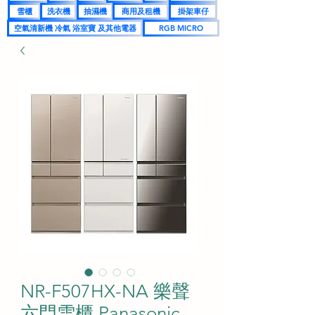
雪櫃
洗衣機
抽濕機
商用及租機
掛架車仔
空氣清新機 冷氣 浴室寶 及其他電器
RGB MICRO
NR-F507HX-NA 樂聲
六門雪櫃 Panasonic