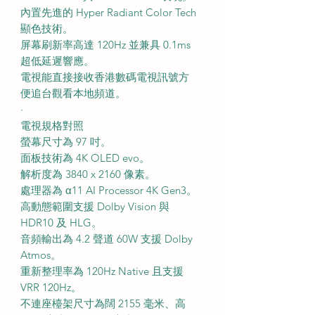
內置先進的 Hyper Radiant Color Tech
顯色技術。
屏幕刷新率高達 120Hz 並兼具 0.1ms
超低延遲響應。
電視能直接接收香港數碼電視訊號方
便追台觀看本地頻道。
·
電視規格對照
螢幕尺寸為 97 吋。
面板技術為 4K OLED evo。
解析度為 3840 x 2160 像素。
處理器為 α11 AI Processor 4K Gen3。
高動態範圍支援 Dolby Vision 與
HDR10 及 HLG。
音頻輸出為 4.2 聲道 60W 支援 Dolby
Atmos。
重新整理率為 120Hz Native 且支援
VRR 120Hz。
不連座檯架尺寸為闊 2155 毫米、高