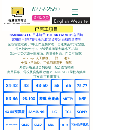
6279-2560
查詢現貨
English Website
已完工項目
SAMSUNG LG 日本牌子 TCL SKYWORTH 各品牌
家用商用智能電視機 現貨送貨安裝 自取歡迎查詢
全新智能電視，3年上門服務保養，另送掛架(指定型號)
深水埗欽州街65-71號榮業商業大廈地下2A舖
(欽州街公共洗手間左面、新高登對面、門口可泊車) ​
Whatsapp 人工服務、一對一、冇AI
免費上門睇位、了解用家需要、預算
為你分析最適合的型號、配合送貨時間
商用屏幕、電視及廣告機 政府 P CARD NGO 學校有數期
可支票 可租用電視
24-42
43
48-50
55
65
75-77
83-86
98-100
遊戲 高刷新
音響
ART-TV
43-55預算型
LG
TCL
SONY
SAMSUNG
UHD
Mini
其他品牌電視
QLED
OLED
SKYWORTH