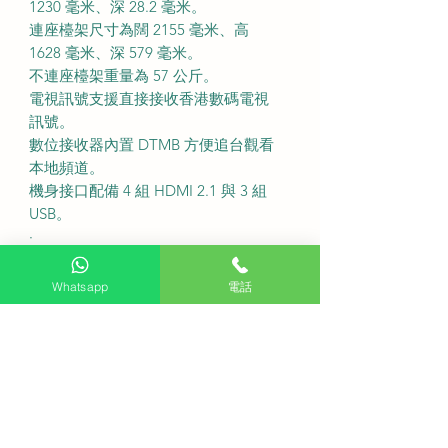
1230 毫米、深 28.2 毫米。
連座檯架尺寸為闊 2155 毫米、高
1628 毫米、深 579 毫米。
不連座檯架重量為 57 公斤。
電視訊號支援直接接收香港數碼電視
訊號。
數位接收器內置 DTMB 方便追台觀看
本地頻道。
機身接口配備 4 組 HDMI 2.1 與 3 組
USB。
·
服務收費
免費座檯安裝：不收費
Whatsapp
電話
送貨費用：不收費
固定式掛牆費用：不收費
備注：如有特色牆身如雲石或磁磚或
需活動掛牆架請先以 WhatsApp 聯繫
客服查詢。
我們承諾會為您安排盡快送貨。
·