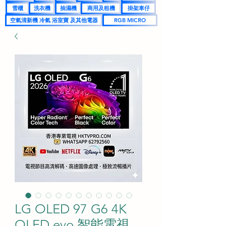
雪櫃
洗衣機
抽濕機
商用及租機
掛架車仔
空氣清新機 冷氣 浴室寶 及其他電器
RGB MICRO
LG OLED 97 G6 4K
OLED evo 智能電視