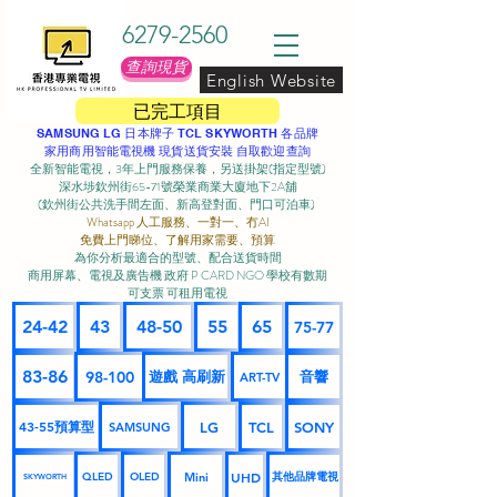
6279-2560
查詢現貨
English Website
已完工項目
SAMSUNG LG 日本牌子 TCL SKYWORTH 各品牌
家用商用智能電視機 現貨送貨安裝 自取歡迎查詢
全新智能電視，3年上門服務保養，另送掛架(指定型號)
深水埗欽州街65-71號榮業商業大廈地下2A舖
(欽州街公共洗手間左面、新高登對面、門口可泊車) ​
Whatsapp 人工服務、一對一、冇AI
免費上門睇位、了解用家需要、預算
為你分析最適合的型號、配合送貨時間
商用屏幕、電視及廣告機 政府 P CARD NGO 學校有數期
可支票 可租用電視
24-42
43
48-50
55
65
75-77
83-86
98-100
遊戲 高刷新
音響
ART-TV
43-55預算型
LG
TCL
SONY
SAMSUNG
UHD
Mini
其他品牌電視
QLED
OLED
SKYWORTH