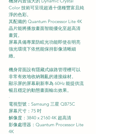
機身內置強大的 Dynamic Crystal
Color 技術可呈現超過十億種豐富且純
淨的色彩。
其配備的 Quantum Processor Lite 4K
晶片能將播放畫面智能優化至超高清
畫質。
屏幕具備專業防眩光功能即使在明亮
強光環境下依然能保持影像清晰細
緻。
機身背面設有隱藏式線路管理槽可以
非常有效地收納雜亂的連接線材。
顯示屏的屏幕刷新率為 60Hz 能提供流
暢且穩定的動態畫面輸出效果。
·
電視型號：Samsung 三星 QB75C
屏幕尺寸：75 吋
解像度：3840 x 2160 4K 超高清
影像處理器：Quantum Processor Lite
4K