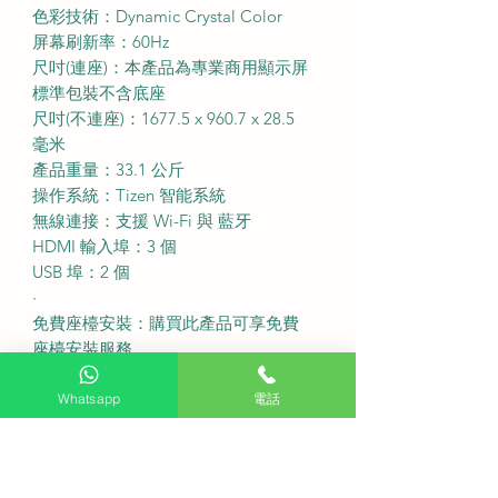
色彩技術：Dynamic Crystal Color
屏幕刷新率：60Hz
尺吋(連座)：本產品為專業商用顯示屏
標準包裝不含底座
尺吋(不連座)：1677.5 x 960.7 x 28.5
毫米
產品重量：33.1 公斤
操作系統：Tizen 智能系統
無線連接：支援 Wi-Fi 與 藍牙
HDMI 輸入埠：3 個
USB 埠：2 個
·
免費座檯安裝：購買此產品可享免費
座檯安裝服務
送貨費用：不收費 (偏遠地區或需額外
收費)
Whatsapp
電話
固定式掛牆費用：不收費
備注：如有特色牆身(雲石、磁磚等) 或
需活動掛牆架，請先以 WhatsApp 聯