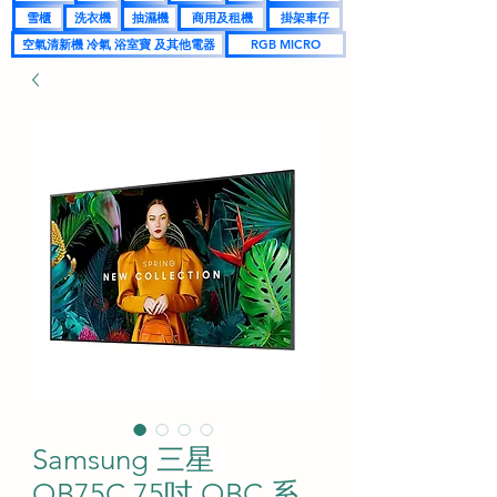
雪櫃
洗衣機
抽濕機
商用及租機
掛架車仔
空氣清新機 冷氣 浴室寶 及其他電器
RGB MICRO
Samsung 三星
QB75C 75吋 QBC 系