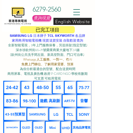
6279-2560
查詢現貨
English Website
已完工項目
SAMSUNG LG 日本牌子 TCL SKYWORTH 各品牌
家用商用智能電視機 現貨送貨安裝 自取歡迎查詢
全新智能電視，3年上門服務保養，另送掛架(指定型號)
深水埗欽州街65-71號榮業商業大廈地下2A舖
(欽州街公共洗手間左面、新高登對面、門口可泊車) ​
Whatsapp 人工服務、一對一、冇AI
免費上門睇位、了解用家需要、預算
為你分析最適合的型號、配合送貨時間
商用屏幕、電視及廣告機 政府 P CARD NGO 學校有數期
可支票 可租用電視
24-42
43
48-50
55
65
75-77
83-86
98-100
遊戲 高刷新
音響
ART-TV
43-55預算型
LG
TCL
SONY
SAMSUNG
UHD
Mini
其他品牌電視
QLED
OLED
SKYWORTH