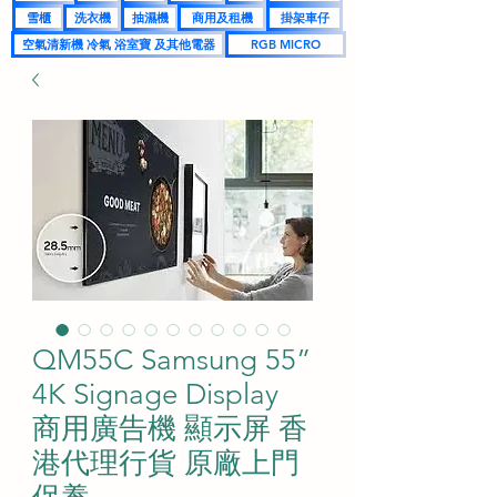
雪櫃
洗衣機
抽濕機
商用及租機
掛架車仔
空氣清新機 冷氣 浴室寶 及其他電器
RGB MICRO
QM55C Samsung 55”
4K Signage Display
商用廣告機 顯示屏 香
港代理行貨 原廠上門