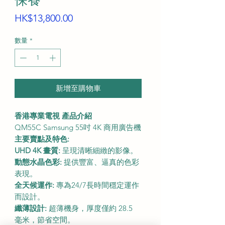
保養
價
HK$13,800.00
格
數量
*
新增至購物車
香港專業電視 產品介紹
QM55C Samsung 55吋 4K 商用廣告機
主要賣點及特色:
UHD 4K 畫質:
呈現清晰細緻的影像。
動態水晶色彩:
提供豐富、逼真的色彩
表現。
全天候運作:
專為24/7長時間穩定運作
而設計。
纖薄設計:
超薄機身，厚度僅約 28.5
毫米，節省空間。