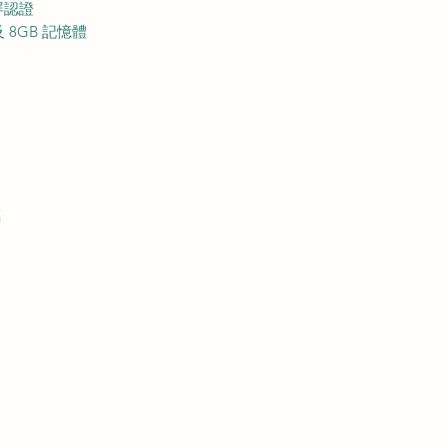
屏認證
 8GB 記憶體
璃