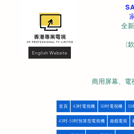
S
全新
(
English Website
商用屏幕、電視
首頁
43吋電視機
50吋電視機
5
43吋-55吋預算型電視機
遊戲電視