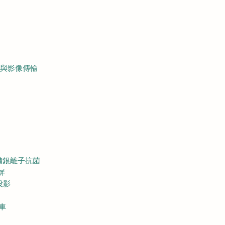
供電與影像傳輸
備銀離子抗菌
屏
線投影
車