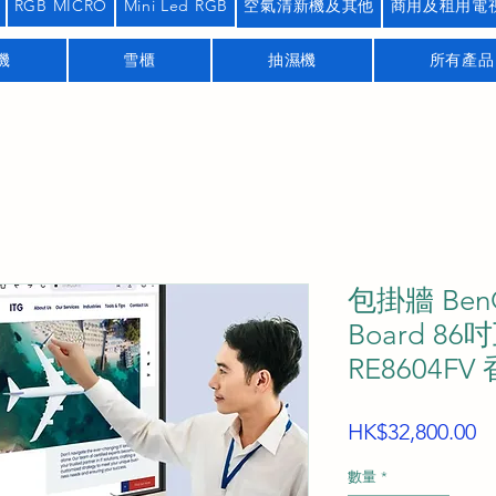
RGB MICRO
Mini Led RGB
空氣清新機及其他
商用及租用電
機
雪櫃
抽濕機
所有產品
包掛牆 BenQ 
Board 8
RE8604F
HK$32,800.00
數量
*