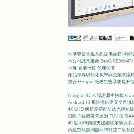
香港專業電視為您提供最新視聽
本公司誠意推薦 BenQ RE8604F
示屏 香港行貨 代理保養
產品專為現代化教學與企業會議
整合 Google 服務生態系統提升
·
Google EDLA 認證原生搭載 Go
Android 13 系統提供更安全
4K UHD 解析度搭配防眩光鋼化
銀離子抗菌螢幕通過 TUV 與 SI
40 點同時觸控支援細膩筆觸與多
內建空氣感測器即時監控二氧化碳及 