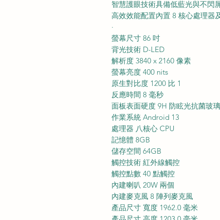
智慧護眼技術具備低藍光與不閃
高效效能配置內置 8 核心處理器及
·
螢幕尺寸 86 吋
背光技術 D-LED
解析度 3840 x 2160 像素
螢幕亮度 400 nits
原生對比度 1200 比 1
反應時間 8 毫秒
面板表面硬度 9H 防眩光抗菌玻
作業系統 Android 13
處理器 八核心 CPU
記憶體 8GB
儲存空間 64GB
觸控技術 紅外線觸控
觸控點數 40 點觸控
內建喇叭 20W 兩個
內建麥克風 8 陣列麥克風
產品尺寸 寬度 1962.0 毫米
產品尺寸 高度 1203.0 毫米