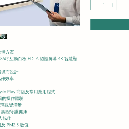
設備方案
V 86吋互動白板 EDLA 認證屏幕 4K 智慧顯
環境而設計
協作效率
ogle Play 商店及常用應用程式
且流暢的操作體驗
玻璃視覺清晰
AA 認證守護健康
人協作
PM2.5 數值