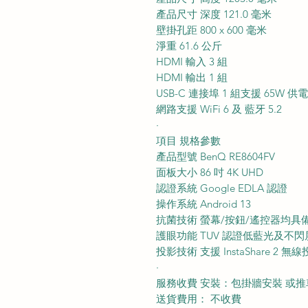
產品尺寸 深度 121.0 毫米
壁掛孔距 800 x 600 毫米
淨重 61.6 公斤
HDMI 輸入 3 組
HDMI 輸出 1 組
USB-C 連接埠 1 組支援 65W 
網路支援 WiFi 6 及 藍牙 5.2
·
項目 規格參數
產品型號 BenQ RE8604FV
面板大小 86 吋 4K UHD
認證系統 Google EDLA 認證
操作系統 Android 13
抗菌技術 螢幕/按鈕/遙控器均具
護眼功能 TUV 認證低藍光及不閃
投影技術 支援 InstaShare 2 無
·
服務收費 安裝：包掛牆安裝 或推
送貨費用： 不收費