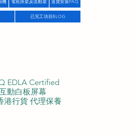
視機
電視掛架及流動架
送貨安裝FAQ
已完工項目BLOG
EDLA Certified
6吋互動白板屏幕
V 香港行貨 代理保養
價
格