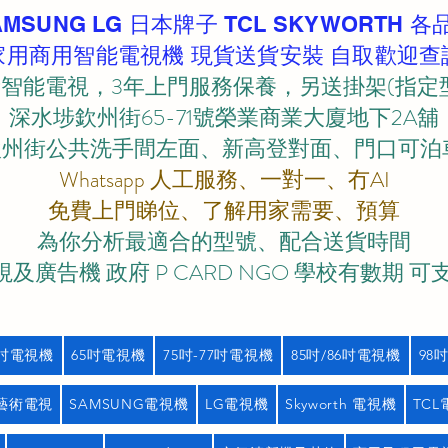
AMSUNG LG 日本牌子 TCL SKYWORTH 各
家用商用智能電視機 現貨送貨安裝 自取歡迎查
智能電視，3年上門服務保養，另送掛架(指定
深水埗欽州街65-71號榮業商業大廈地下2A舖
欽州街公共洗手間左面、新高登對面、門口可泊車)
Whatsapp 人工服務、一對一、冇AI
免費上門睇位、了解用家需要、預算
為你分析最適合的型號、配合送貨時間
及廣告機 政府 P CARD NGO 學校有數期 可
5吋電視機
65吋電視機
75吋-77吋電視機
85吋/86吋電視機
98
藝術電視
SAMSUNG電視機
LG電視機
Skyworth 電視機
TC