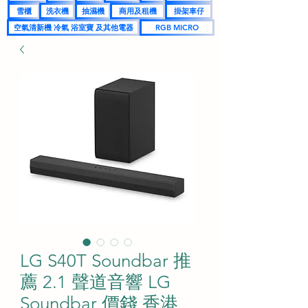
雪櫃
洗衣機
抽濕機
商用及租機
掛架車仔
空氣清新機 冷氣 浴室寶 及其他電器
RGB MICRO
LG S40T Soundbar 推
薦 2.1 聲道音響 LG
Soundbar 價錢 香港