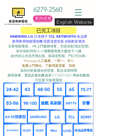
6279-2560
查詢現貨
English Website
已完工項目
SAMSUNG LG 日本牌子 TCL SKYWORTH 各品牌
家用商用智能電視機 現貨送貨安裝 自取歡迎查詢
全新智能電視，3年上門服務保養，另送掛架(指定型號)
深水埗欽州街65-71號榮業商業大廈地下2A舖
(欽州街公共洗手間左面、新高登對面、門口可泊車) ​
Whatsapp 人工服務、一對一、冇AI
免費上門睇位、了解用家需要、預算
為你分析最適合的型號、配合送貨時間
商用屏幕、電視及廣告機 政府 P CARD NGO 學校有數期
可支票 可租用電視
24-42
43
48-50
55
65
75-77
83-86
98-100
遊戲 高刷新
音響
ART-TV
43-55預算型
LG
TCL
SONY
SAMSUNG
UHD
Mini
其他品牌電視
QLED
OLED
SKYWORTH