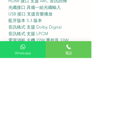
HDMI 接口 支援 ARC 音訊回傳
光纖接口 具備一組光纖輸入
USB 接口 支援音樂播放
藍牙版本 5.3 版本
音訊格式 支援 Dolby Digital
音訊格式 支援 LPCM
電源消耗 主機 22W 重低音 33W
·
代理保養 提供官方售後保證
Whatsapp
電話
安裝服務 本產品不包安裝服務
送貨費用 送貨加收 100 元
·
Q 這款音響適合配搭哪種尺寸的電視
使用?
A LG S40T 的纖薄設計與 43 吋至 55
吋電視最為匹配
Q 是否可以透過電視遙控器控制音響
音量?
A 支援 WOW Interface 功能可直接連
動電視遙控器