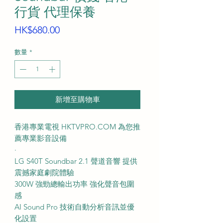
行貨 代理保養
價
HK$680.00
格
數量
*
新增至購物車
香港專業電視 HKTVPRO.COM 為您推
薦專業影音設備
·
LG S40T Soundbar 2.1 聲道音響 提供
震撼家庭劇院體驗
300W 強勁總輸出功率 強化聲音包圍
感
AI Sound Pro 技術自動分析音訊並優
化設置