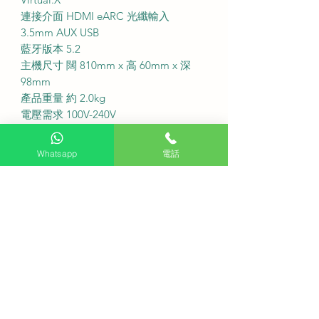
連接介面 HDMI eARC 光纖輸入
3.5mm AUX USB
藍牙版本 5.2
主機尺寸 闊 810mm x 高 60mm x 深
98mm
產品重量 約 2.0kg
電壓需求 100V-240V
·
服務收費
Whatsapp
電話
安裝服務 不設安裝
送貨費用 $100
·
常見問題 FAQ
Q 這款 Soundbar 支援杜比全景聲嗎?
A TCL S45H 支援 Dolby Atmos 技術
能提供具有包圍感的立體音效
Q 是否需要另外購買重低音箱?
A 此機款採用 All-in-One 設計並內置
低音反射孔無需外置音箱