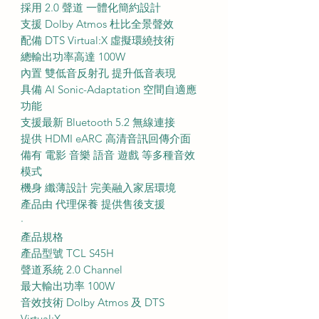
採用 2.0 聲道 一體化簡約設計
支援 Dolby Atmos 杜比全景聲效
配備 DTS Virtual:X 虛擬環繞技術
總輸出功率高達 100W
內置 雙低音反射孔 提升低音表現
具備 AI Sonic-Adaptation 空間自適應
功能
支援最新 Bluetooth 5.2 無線連接
提供 HDMI eARC 高清音訊回傳介面
備有 電影 音樂 語音 遊戲 等多種音效
模式
機身 纖薄設計 完美融入家居環境
產品由 代理保養 提供售後支援
·
產品規格
產品型號 TCL S45H
聲道系統 2.0 Channel
最大輸出功率 100W
音效技術 Dolby Atmos 及 DTS
Virtual:X