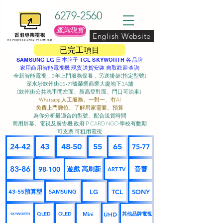
6279-2560
查詢現貨
English Website
已完工項目
SAMSUNG LG 日本牌子 TCL SKYWORTH 各品牌
家用商用智能電視機 現貨送貨安裝 自取歡迎查詢
全新智能電視，3年上門服務保養，另送掛架(指定型號)
深水埗欽州街65-71號榮業商業大廈地下2A舖
(欽州街公共洗手間左面、新高登對面、門口可泊車) ​
Whatsapp 人工服務、一對一、冇AI
免費上門睇位、了解用家需要、預算
為你分析最適合的型號、配合送貨時間
商用屏幕、電視及廣告機 政府 P CARD NGO 學校有數期
可支票 可租用電視
24-42
43
48-50
55
65
75-77
83-86
98-100
遊戲 高刷新
音響
ART-TV
43-55預算型
LG
TCL
SONY
SAMSUNG
UHD
Mini
其他品牌電視
QLED
OLED
SKYWORTH