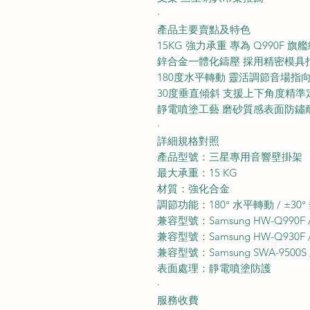
·
產品主要賣點及特色
15KG 強力承重 專為 Q990F
鋅合金一體化鑄壓 採用精密模具
180度水平轉動 靈活調節音場
30度垂直傾斜 支援上下角度精
靜電噴塗工藝 磨砂質感表面防鏽
·
詳細規格對照
產品型號：三星專用音響壁掛架
最大承重：15 KG
材質：強化合金
調節功能：180° 水平轉動 / ±30
兼容型號：Samsung HW-Q990F / 
兼容型號：Samsung HW-Q930F / 
兼容型號：Samsung SWA-9500S / 
表面處理：靜電噴塗防護
·
服務收費