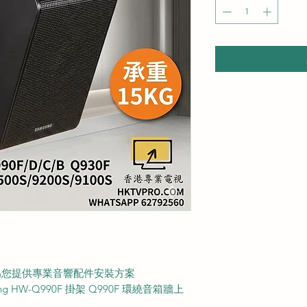
M 為您提供專業音響配件安裝方案
 HW-Q990F 掛架 Q990F 環繞音箱牆上