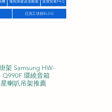
視機
電視掛架及流動架
送貨安裝FAQ
已完工項目BLOG
 Samsung HW-
架 Q990F 環繞音箱
三星喇叭吊架推薦