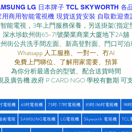
AMSUNG LG 日本牌子 TCL SKYWORTH 各
家用商用智能電視機 現貨送貨安裝 自取歡迎查
智能電視，3年上門服務保養，另送掛架(指定
深水埗欽州街65-71號榮業商業大廈地下2A舖
欽州街公共洗手間左面、新高登對面、門口可泊車)
Whatsapp 人工服務、一對一、冇AI
免費上門睇位、了解用家需要、預算
為你分析最適合的型號、配合送貨時間
及廣告機 政府 P CARD NGO 學校有數期 可
5吋電視機
65吋電視機
75吋-77吋電視機
85吋/86吋電視機
98
藝術電視
SAMSUNG電視機
LG電視機
Skyworth 電視機
TC