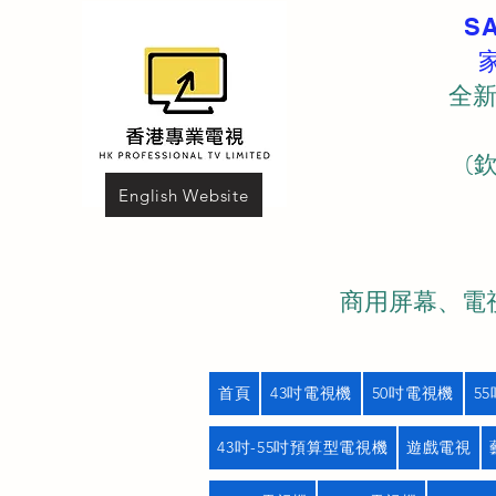
S
全新
(
English Website
商用屏幕、電視
首頁
43吋電視機
50吋電視機
5
43吋-55吋預算型電視機
遊戲電視