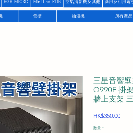
RGB MICRO
Mini Led RGB
空氣清新機及其他
商用及租用電
機
雪櫃
抽濕機
所有產品
三星音響壁掛架
Q990F 掛
牆上支架 
價
HK$350.00
格
數量
*