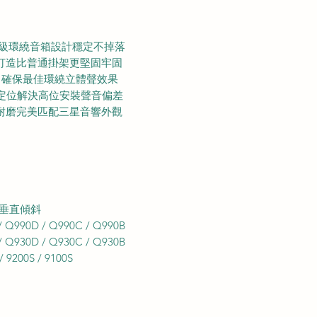
 旗艦級環繞音箱設計穩定不掉落
打造比普通掛架更堅固牢固
指向確保最佳環繞立體聲效果
準定位解決高位安裝聲音偏差
耐磨完美匹配三星音響外觀
° 垂直傾斜
Q990D / Q990C / Q990B
Q930D / Q930C / Q930B
9200S / 9100S