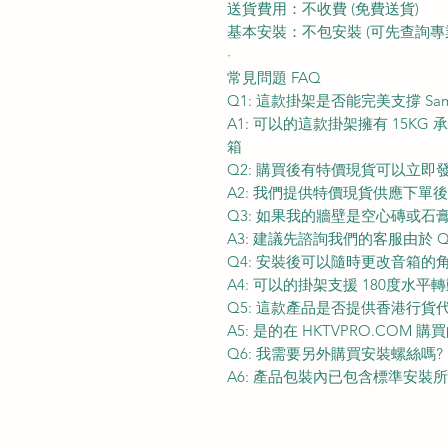
送貨費用：不收費 (免費送貨)
基本安裝：不包安裝 (可先查詢專
·
常見問題 FAQ
Q1: 這款掛架是否能完美支撐 Sams
A1: 可以的這款掛架擁有 15KG
箱
Q2: 購買後有特價現貨可以立即
A2: 我們提供特價現貨供應下
Q3: 如果我的牆壁是空心磚或石
A3: 建議先諮詢我們的客服由於 
Q4: 安裝後可以隨時更改音箱的
A4: 可以的掛架支援 180度水平
Q5: 這款產品是否提供香港行貨
A5: 是的在 HKTVPRO.CO
Q6: 我需要另外購買安裝螺絲嗎?
A6: 產品包裝內已包含標準安