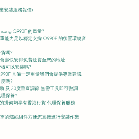
業安裝服務報價)
ung Q990F 的重量?
 承重能力足以穩定支撐 Q990F 的後置環繞音
發貨嗎?
單後會盡快安排免費送貨至您的地址
膏板可以安裝嗎?
Q990F 具備一定重量我們會提供專業建議
角度嗎?
轉動 及 30度垂直調節 無需工具即可微調
代理保養?
M 購買的掛架均享有香港行貨 代理保養服務
裝所需的螺絲組件方便您直接進行安裝作業