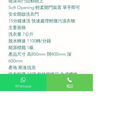
後滾筒門自動朝上
Soft Opening 輕柔開門裝置 單手即可
安全開啟洗衣門
15分鐘速洗 快速處理輕微污漬衣物
主要規格
洗衣量 7公斤
脫水轉速 1100轉/分鐘
能源標籤 1級
產品尺寸 高850mm 闊400mm 深
600mm
產地 斯洛伐克
洗衣程序 14項 包括棉織品 合成纖維
及 羊毛程序
Whatsapp
電話
服務收費
免費基本安裝： 購買此產品可享免費
代理上門基本安裝服務。
送貨費用： 不收費
·
Q1 這款洗衣機適合安裝在窄位嗎?
A1 此型號闊度僅 400mm 非常適合香