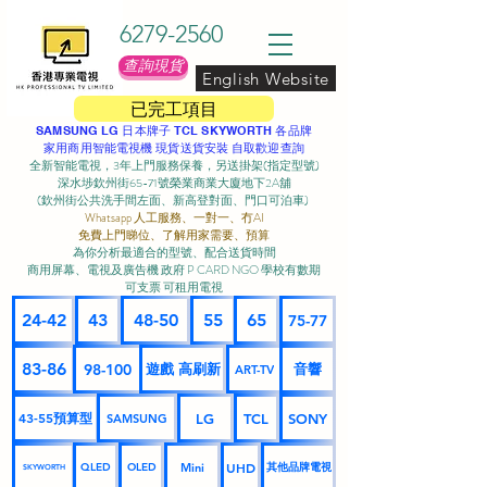
6279-2560
查詢現貨
English Website
已完工項目
SAMSUNG LG 日本牌子 TCL SKYWORTH 各品牌
家用商用智能電視機 現貨送貨安裝 自取歡迎查詢
全新智能電視，3年上門服務保養，另送掛架(指定型號)
深水埗欽州街65-71號榮業商業大廈地下2A舖
(欽州街公共洗手間左面、新高登對面、門口可泊車) ​
Whatsapp 人工服務、一對一、冇AI
免費上門睇位、了解用家需要、預算
為你分析最適合的型號、配合送貨時間
商用屏幕、電視及廣告機 政府 P CARD NGO 學校有數期
可支票 可租用電視
24-42
43
48-50
55
65
75-77
83-86
98-100
遊戲 高刷新
音響
ART-TV
43-55預算型
LG
TCL
SONY
SAMSUNG
UHD
Mini
其他品牌電視
QLED
OLED
SKYWORTH