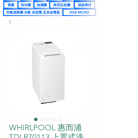
雪櫃
洗衣機
抽濕機
商用及租機
掛架車仔
空氣清新機 冷氣 浴室寶 及其他電器
RGB MICRO
WHIRLPOOL 惠而浦
TDLR70113 上置式洗