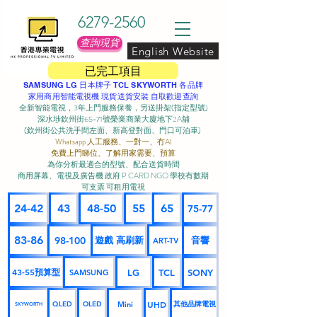
6279-2560
查詢現貨
English Website
已完工項目
SAMSUNG LG 日本牌子 TCL SKYWORTH 各品牌
家用商用智能電視機 現貨送貨安裝 自取歡迎查詢
全新智能電視，3年上門服務保養，另送掛架(指定型號)
深水埗欽州街65-71號榮業商業大廈地下2A舖
(欽州街公共洗手間左面、新高登對面、門口可泊車) ​
Whatsapp 人工服務、一對一、冇AI
免費上門睇位、了解用家需要、預算
為你分析最適合的型號、配合送貨時間
商用屏幕、電視及廣告機 政府 P CARD NGO 學校有數期
可支票 可租用電視
24-42
43
48-50
55
65
75-77
83-86
98-100
遊戲 高刷新
音響
ART-TV
43-55預算型
LG
TCL
SONY
SAMSUNG
UHD
Mini
其他品牌電視
QLED
OLED
SKYWORTH