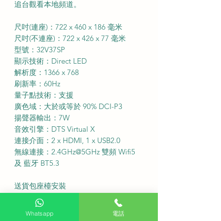
追台觀看本地頻道。
尺吋(連座)：722 x 460 x 186 毫米
尺吋(不連座)：722 x 426 x 77 毫米
型號：32V37SP
顯示技術：Direct LED
解析度：1366 x 768
刷新率：60Hz
量子點技術：支援
廣色域：大於或等於 90% DCI-P3
揚聲器輸出：7W
音效引擎：DTS Virtual X
連接介面：2 x HDMI, 1 x USB2.0
無線連接：2.4GHz@5GHz 雙頻 Wifi5
及 藍牙 BT5.3
送貨包座檯安裝
送貨費用：$200 (偏遠地區或需額外收
費)
Whatsapp
電話
固定式掛牆費用：$380