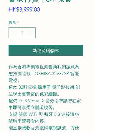
價
HK$3,999.00
格
數量
*
新增至購物車
作為香港專業電視銷售商我們誠意為
您推薦這款 TOSHIBA 32V37SP 智能
電視。
這款 32吋電視 採用了 量子點技術 能
呈現出更豐富的色彩細節。
配備 DTS Virtual X 音效引擎讓您在家
中即可享受立體環繞聲。
支援 雙頻 WiFi 與 藍牙 5.3 連接讓您
隨時串流喜愛內容。
能直接接收香港數碼電視訊號，方便