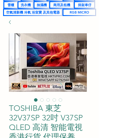
雪櫃
洗衣機
抽濕機
商用及租機
掛架車仔
空氣清新機 冷氣 浴室寶 及其他電器
RGB MICRO
TOSHIBA 東芝
32V37SP 32吋 V37SP
QLED 高清 智能電視
香港行貨 代理保養