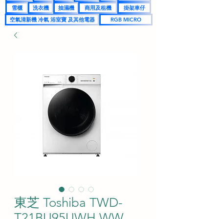
雪櫃
洗衣機
抽濕機
商用及租機
掛架車仔
空氣清新機 冷氣 浴室寶 及其他電器
RGB MICRO
東芝 Toshiba TWD-
T21BU95UWH WW