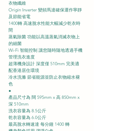
衣物纖維
Origin Inverter 變頻馬達確保運作寧靜
及節能省電
1400轉 高速脫水性能大幅減少乾衣時
間
蒸氣除菌 功能以高溫蒸氣消滅衣物上
的細菌
Wi-Fi 智能控制 讓您隨時隨地透過手機
管理洗衣進度
超薄機身設計 深度僅 510mm 完美適
配香港居住環境
冷水洗滌 節省能源並防止衣物縮水褪
色
●
產品尺寸為 闊 595mm x 高 850mm x
深 510mm
洗衣容量為 8.5公斤
乾衣容量為 6.0公斤
最高脫水轉速達 每分鐘 1400 轉
機身顏色採用 潔淨白色