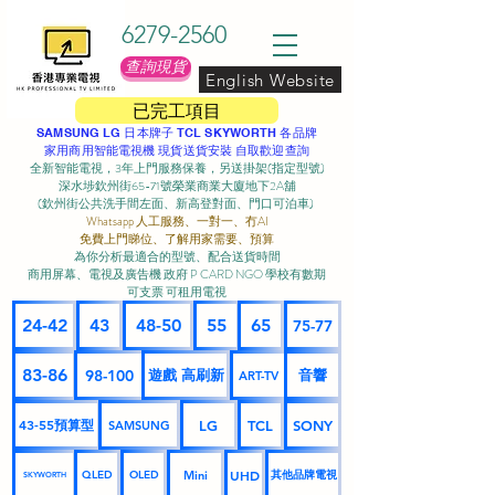
6279-2560
查詢現貨
English Website
已完工項目
SAMSUNG LG 日本牌子 TCL SKYWORTH 各品牌
家用商用智能電視機 現貨送貨安裝 自取歡迎查詢
全新智能電視，3年上門服務保養，另送掛架(指定型號)
深水埗欽州街65-71號榮業商業大廈地下2A舖
(欽州街公共洗手間左面、新高登對面、門口可泊車) ​
Whatsapp 人工服務、一對一、冇AI
免費上門睇位、了解用家需要、預算
為你分析最適合的型號、配合送貨時間
商用屏幕、電視及廣告機 政府 P CARD NGO 學校有數期
可支票 可租用電視
24-42
43
48-50
55
65
75-77
83-86
98-100
遊戲 高刷新
音響
ART-TV
43-55預算型
LG
TCL
SONY
SAMSUNG
UHD
Mini
其他品牌電視
QLED
OLED
SKYWORTH