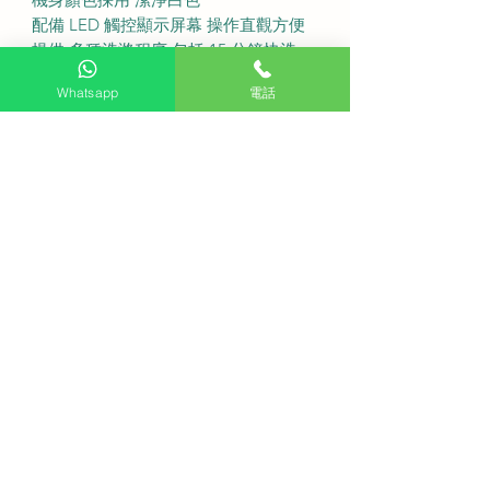
配備 LED 觸控顯示屏幕 操作直觀方便
提供 多種洗滌程序 包括 15 分鐘快洗
設有 預約洗衣 功能配合日常行程
Whatsapp
電話
●
服務收費
免費座檯安裝： 購買此產品可享免費
代理上門基本安裝服務
送貨費用： 不收費
●
Q 購買這款洗衣機包含安裝嗎?
A 凡於本公司購買此產品均可享由 原
廠代理提供的免費基本安裝服務
Q 送貨需要支付額外費用嗎?
A 我們提供 全港免費送貨服務 確保產
品直接送到府上
Q 產品有保養證明嗎?
A 產品由 原廠提供保養服務 售後支援
有保障
Q 510mm 的深度是否包含機門?