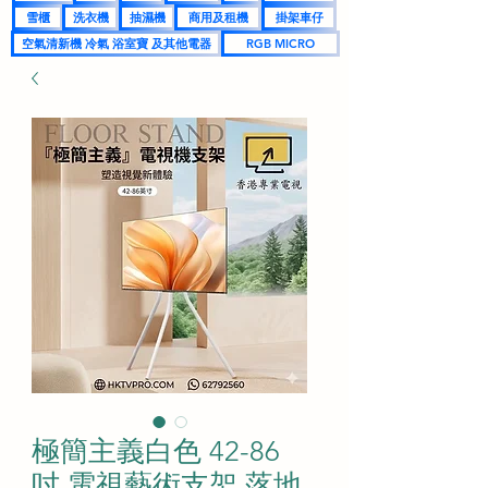
雪櫃
洗衣機
抽濕機
商用及租機
掛架車仔
空氣清新機 冷氣 浴室寶 及其他電器
RGB MICRO
極簡主義白色 42-86
吋 電視藝術支架 落地