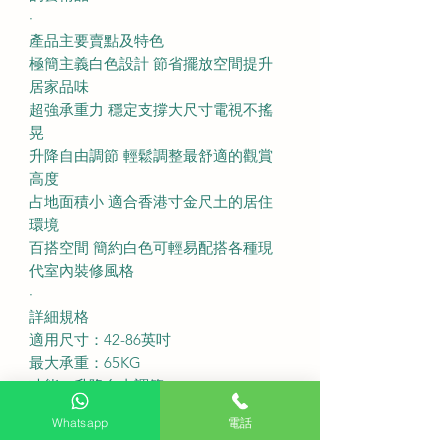
·
產品主要賣點及特色
極簡主義白色設計 節省擺放空間提升
居家品味
超強承重力 穩定支撐大尺寸電視不搖
晃
升降自由調節 輕鬆調整最舒適的觀賞
高度
占地面積小 適合香港寸金尺土的居住
環境
百搭空間 簡約白色可輕易配搭各種現
代室內裝修風格
·
詳細規格
適用尺寸：42-86英吋
最大承重：65KG
功能：升降自由調節
特點：白色藝術腳架設計
Whatsapp
電話
顏色：簡約白色