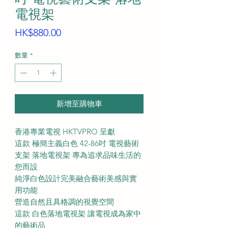
電視架
價
HK$880.00
格
數量
*
新增至購物車
香港專業電視 HKTVPRO 呈獻
這款 極簡主義白色 42-86吋 電視藝術
支架 落地電視架 專為追求品味生活的
您而設
純淨白色設計完美融合藝術美感與實
用功能
營造自然且具格調的視覺空間
這款 白色落地電視架 讓電視成為家中
的藝術品