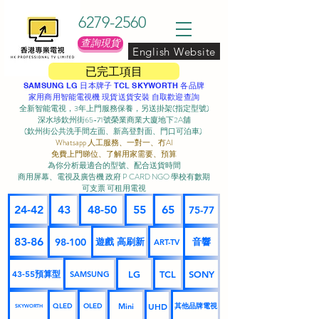
6279-2560
查詢現貨
English Website
已完工項目
SAMSUNG LG 日本牌子 TCL SKYWORTH 各品牌
家用商用智能電視機 現貨送貨安裝 自取歡迎查詢
全新智能電視，3年上門服務保養，另送掛架(指定型號)
深水埗欽州街65-71號榮業商業大廈地下2A舖
(欽州街公共洗手間左面、新高登對面、門口可泊車) ​
Whatsapp 人工服務、一對一、冇AI
免費上門睇位、了解用家需要、預算
為你分析最適合的型號、配合送貨時間
商用屏幕、電視及廣告機 政府 P CARD NGO 學校有數期
可支票 可租用電視
24-42
43
48-50
55
65
75-77
83-86
98-100
遊戲 高刷新
音響
ART-TV
43-55預算型
LG
TCL
SONY
SAMSUNG
UHD
Mini
其他品牌電視
QLED
OLED
SKYWORTH