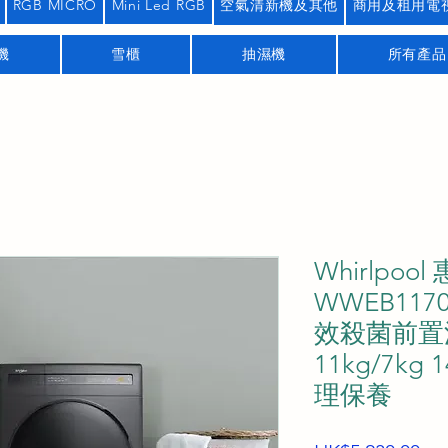
RGB MICRO
Mini Led RGB
空氣清新機及其他
商用及租用電
機
雪櫃
抽濕機
所有產品
Whirlpoo
WWEB1170
效殺菌前置
11kg/7kg
理保養