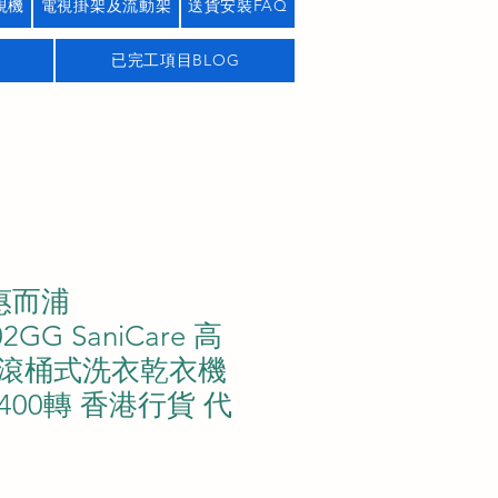
視機
電視掛架及流動架
送貨安裝FAQ
已完工項目BLOG
l 惠而浦
2GG SaniCare 高
滾桶式洗衣乾衣機
 1400轉 香港行貨 代