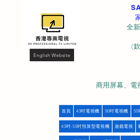
S
全新
(
English Website
商用屏幕、電視
首頁
43吋電視機
50吋電視機
5
43吋-55吋預算型電視機
遊戲電視