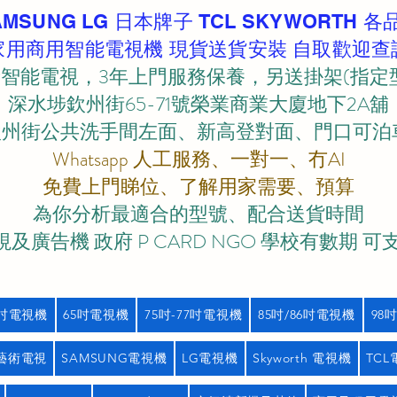
AMSUNG LG 日本牌子 TCL SKYWORTH 各
家用商用智能電視機 現貨送貨安裝 自取歡迎查
智能電視，3年上門服務保養，另送掛架(指定
深水埗欽州街65-71號榮業商業大廈地下2A舖
欽州街公共洗手間左面、新高登對面、門口可泊車)
Whatsapp 人工服務、一對一、冇AI
免費上門睇位、了解用家需要、預算
為你分析最適合的型號、配合送貨時間
及廣告機 政府 P CARD NGO 學校有數期 可
5吋電視機
65吋電視機
75吋-77吋電視機
85吋/86吋電視機
98
藝術電視
SAMSUNG電視機
LG電視機
Skyworth 電視機
TC