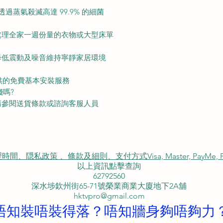
能透過蒸氣殺滅高達 99.9% 的細菌
處理全家一週份量的衣物或大型床單
降低震動及噪音維持寧靜家居環境
理提供的免費基本安裝服務
錢嗎?
請參閱送貨條款或諮詢客服人員
私政策 、條款及細則、支付方式Visa, Master, PayMe, FP
以上資訊點擊查詢
62792560
深水埗欽州街65-71號榮業商業大廈地下2A舖
hktvpro@gmail.com
唔知裝唔裝得落？唔知牆身夠唔夠力