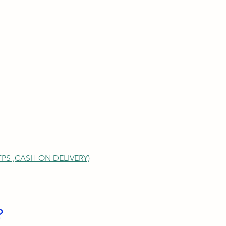
S ,
CASH ON DELIVERY)
？