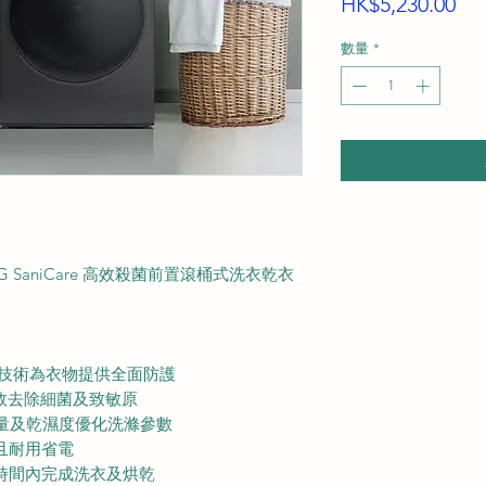
價
HK$5,230.00
格
數量
*
02GG SaniCare 高效殺菌前置滾桶式洗衣乾衣
重殺菌技術為衣物提供全面防護
有效去除細菌及致敏原
重量及乾濕度優化洗滌參數
且耐用省電
時間內完成洗衣及烘乾