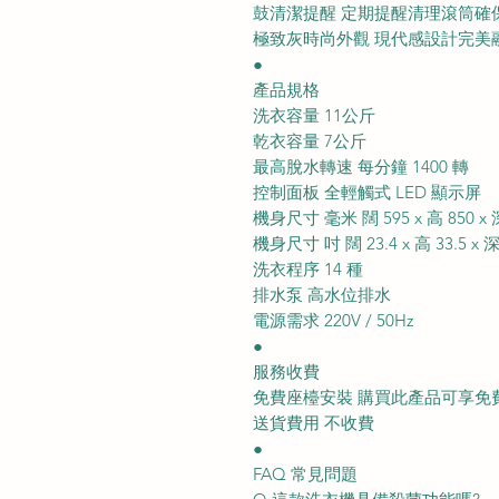
鼓清潔提醒 定期提醒清理滾筒確
極致灰時尚外觀 現代感設計完美
●
產品規格
洗衣容量 11公斤
乾衣容量 7公斤
最高脫水轉速 每分鐘 1400 轉
控制面板 全輕觸式 LED 顯示屏
機身尺寸 毫米 闊 595 x 高 850 x 
機身尺寸 吋 闊 23.4 x 高 33.5 x 深
洗衣程序 14 種
排水泵 高水位排水
電源需求 220V / 50Hz
●
服務收費
免費座檯安裝 購買此產品可享免
送貨費用 不收費
●
FAQ 常見問題