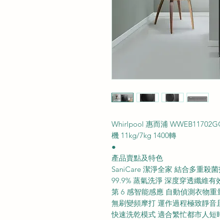
Whirlpool 惠而浦 WWEB117
機 11kg/7kg 1400轉
●
產品賣點及特色
SaniCare 潔淨全家 結合多
99.9% 蒸氣洗淨 深度穿透纖維
第 6 感智能感應 自動偵測衣物
無刷變頻摩打 運作過程極致靜音
快速洗乾模式 適合繁忙都市人短