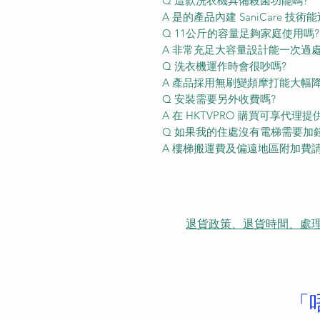
Q 這款洗衣機具備殺菌功能嗎?
A 是的產品內建 SaniCare 技術
Q 11公斤的容量足夠家庭使用嗎?
A 非常充足大容量設計能一次過
Q 洗衣機運作時會很吵嗎?
A 產品採用無刷變頻摩打能大幅
Q 安裝需要另外收費嗎?
A 在 HKTVPRO 購買可享代
Q 如果我的住處沒有電梯需要加
A 樓梯搬運費及偏遠地區附加費
退貨政策、退貨時間、處理時間、隠
「