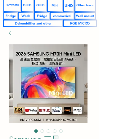
UHD
Mini
QLED
OLED
Other brand
SKYWORTH
Fridge
Wash
Fridge
commerical
Wall mount
Dehumidifier and other
RGB MICRO