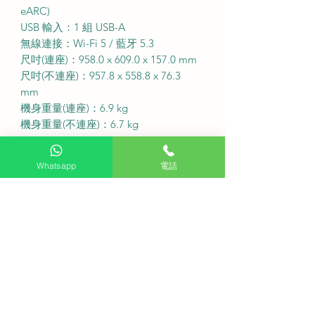
eARC)
USB 輸入：1 組 USB-A
無線連接：Wi-Fi 5 / 藍牙 5.3
尺吋(連座)：958.0 x 609.0 x 157.0 mm
尺吋(不連座)：957.8 x 558.8 x 76.3
mm
機身重量(連座)：6.9 kg
機身重量(不連座)：6.7 kg
·
免費座檯安裝：購買此產品可享免費
Whatsapp
電話
座檯安裝服務
送貨費用：不收費 (偏遠地區或需額外
收費)
固定式掛牆費用：不收費
備注：如有特色牆身(雲石、磁磚等) 或
需活動掛牆架，請先以 WhatsApp 聯
繫客服查詢
送貨安排：盡快送貨
·