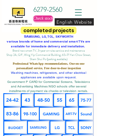
6279-2560
Check stock
English Website
completed projects
SA
MSUNG, LG, TCL, SKYWORTH
various brands of home and commercial smart TVs are
available for immediate delivery and installation.
Brand new smart TV, 3-year on-site service
and maintenance
Shop 2A, G/F, Wing Yip Commercial Building, 65-71 Yen Chow Street,
Sham Shui Po (parking available)
Professional
WhatsApp
recommendations, One-on-one
personalized service,
Free door-to-door inspection
Washing machines, refrigerators, and other electrical
appliances are available upon request.
Government P CARD for Commercial Screens, Televisions
and Advertising Machines NGO schools offer several
installments of payment via checks or television rentals.
24-42
43
48-50
55
65
75-77
83-86
98-100
GAMING
Sound
ART-TV
BUDGET
LG
TCL
SONY
SAMSUNG