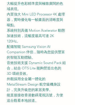
大幅提升色彩精準度與極致廣闊的色
域表現。
內置強大 Mini LED Processor 4K 處理
器，實時優化每一幀畫面的清晰度與
噪點。
系統特別具備 Motion Xcelerator 動態
加速技術，流暢度最高可達 2K
120Hz。
配備智能 Samsung Vision AI
Companion 伴侶，隨時為您提供豐富
的智能互動體驗。
音效技術支援 Dynamic Sound Pack 組
合，結合 OTS Lite 能夠營造出色的
3D 環繞音效。
外觀採用全金屬一體化的
MetalStream Design 航空級機身設
計，完美升級您的家居美學。
能直接接收香港數碼電視訊號，方便
追台觀看本地頻道。