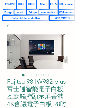
UHD
Mini
QLED
OLED
Other brand
SKYWORTH
Fridge
Wash
Fridge
commerical
Wall mount
Dehumidifier and other
RGB MICRO
Fujitsu 98 IW982 plus
富士通智能電子白板
互動觸控顯示屏香港
4K會議電子白板 98吋