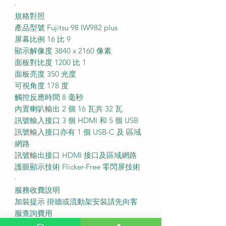
·
規格對照
產品型號 Fujitsu 98 IW982 plus
屏幕比例 16 比 9
顯示解像度 3840 x 2160 像素
面板對比度 1200 比 1
面板亮度 350 光度
可視角度 178 度
觸控反應時間 8 毫秒
內置喇叭輸出 2 個 16 瓦共 32 瓦
訊號輸入接口 3 個 HDMI 和 5 個 USB
訊號輸入接口亦有 1 個 USB-C 及 區域
網路
訊號輸出接口 HDMI 接口及區域網路
護眼顯示技術 Flicker-Free 零閃屏技術
·
服務收費說明
加裝提示 掛牆或流動架安裝請先向客
服查詢費用
送貨費用 不收費