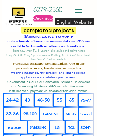
6279-2560
Check stock
English Website
completed projects
SA
MSUNG, LG, TCL, SKYWORTH
various brands of home and commercial smart TVs are
available for immediate delivery and installation.
Brand new smart TV, 3-year on-site service
and maintenance
Shop 2A, G/F, Wing Yip Commercial Building, 65-71 Yen Chow Street,
Sham Shui Po (parking available)
Professional
WhatsApp
recommendations, One-on-one
personalized service,
Free door-to-door inspection
Washing machines, refrigerators, and other electrical
appliances are available upon request.
Government P CARD for Commercial Screens, Televisions
and Advertising Machines NGO schools offer several
installments of payment via checks or television rentals.
24-42
43
48-50
55
65
75-77
83-86
98-100
GAMING
Sound
ART-TV
BUDGET
LG
TCL
SONY
SAMSUNG