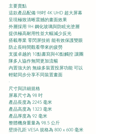
主要賣點
這款產品配備 98吋 4K UHD 超大屏幕
呈現極致清晰震撼的畫面效果
外層採用 9H 鋼化玻璃與防眩光塗層
提供極高耐用性並大幅減少反光
搭載專業 零閃屏技術 能有效保護雙眼
防止長時間觀看帶來的疲勞
支援卓越的 10點書寫與40點觸控 讓團
隊多人協作無間更加流暢
內置強大的 無線多裝置投屏功能 可以
輕鬆同步分享不同裝置畫面
·
尺寸與詳細規格
屏幕尺寸為 98 吋
產品長度為 2245 毫米
產品高度為 1323 毫米
產品厚度為 92 毫米
整體機身重量為 98.5 公斤
壁掛孔距 VESA 規格為 800 x 600 毫米