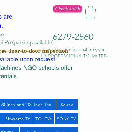
Check stock
s are
n.
ce
6279-2560
 Po (parking available)
Hong Kong Professional Television
ree door-to-door inspection
HK PROFESSIONAL TV LIMITED
vailable upon request.
Machines NGO schools offer
rentals.
98-inch and 100-inch TVs
Sound
s
Skyworth TV
TCL TVs
SONY TV