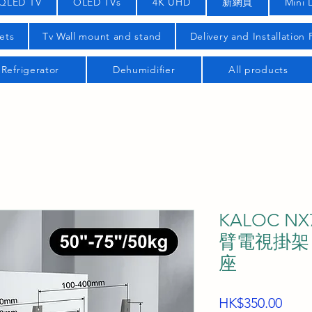
QLED TV
OLED TVs
4K UHD
新網頁
Mini 
ets
Tv Wall mount and stand
Delivery and Installation
Refrigerator
Dehumidifier
All products
KALOC 
臂電視掛架 5
座
Price
HK$350.00