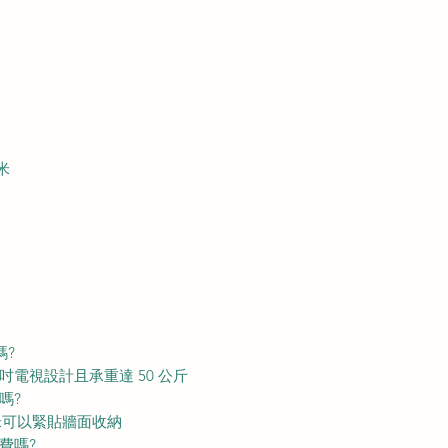
毫米
嗎?
5 吋電視設計且承重達 50 公斤
嗎?
毫米可以緊貼牆面收納
費嗎?