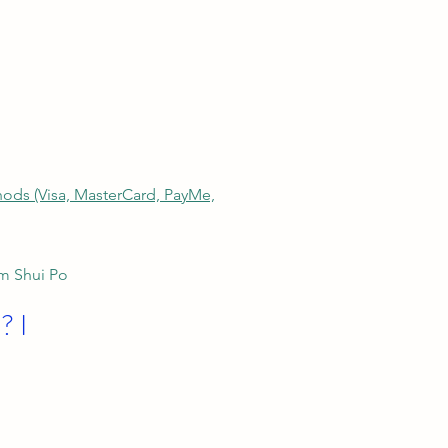
thods (Visa, MasterCard, PayMe,
am Shui Po
? I