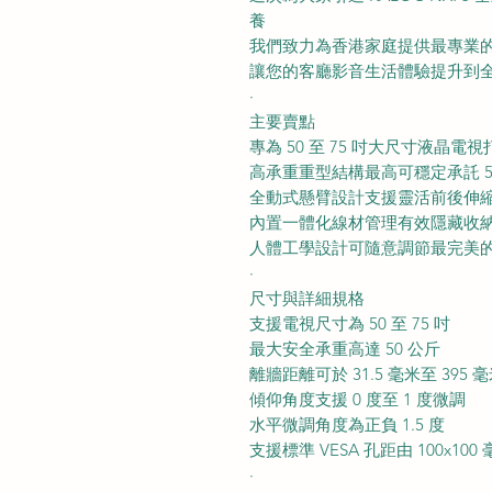
養
我們致力為香港家庭提供最專業
讓您的客廳影音生活體驗提升到
·
主要賣點
專為 50 至 75 吋大尺寸液晶電視
高承重重型結構最高可穩定承託 5
全動式懸臂設計支援靈活前後伸
內置一體化線材管理有效隱藏收
人體工學設計可隨意調節最完美
·
尺寸與詳細規格
支援電視尺寸為 50 至 75 吋
最大安全承重高達 50 公斤
離牆距離可於 31.5 毫米至 395
傾仰角度支援 0 度至 1 度微調
水平微調角度為正負 1.5 度
支援標準 VESA 孔距由 100x100 
·