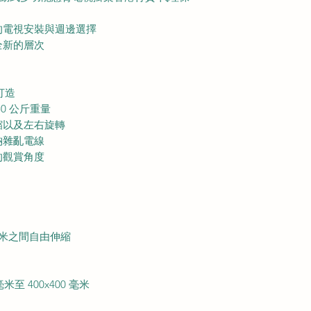
的電視安裝與週邊選擇
全新的層次
打造
0 公斤重量
縮以及左右旋轉
納雜亂電線
的觀賞角度
 毫米之間自由伸縮
毫米至 400x400 毫米