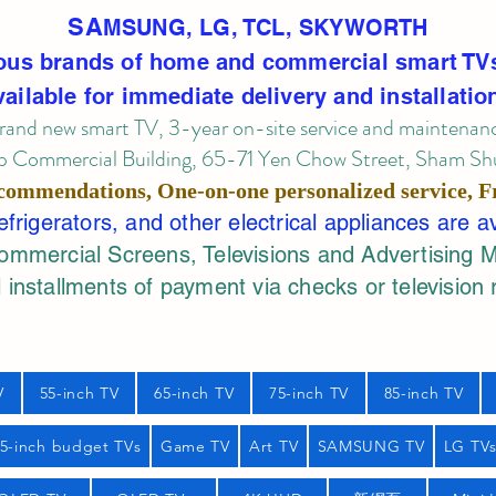
SA
MSUNG, LG, TCL, SKYWORTH
ous brands of home and commercial smart TV
vailable for immediate delivery and installatio
rand new smart TV, 3-year on-site service
and maintenan
 Commercial Building, 65-71 Yen Chow Street, Sham Shui
commendations, One-on-one personalized service,
F
rigerators, and other electrical appliances are a
mercial Screens, Televisions and Advertising 
 installments of payment via checks or television 
V
55-inch TV
65-inch TV
75-inch TV
85-inch TV
55-inch budget TVs
Game TV
Art TV
SAMSUNG TV
LG TV