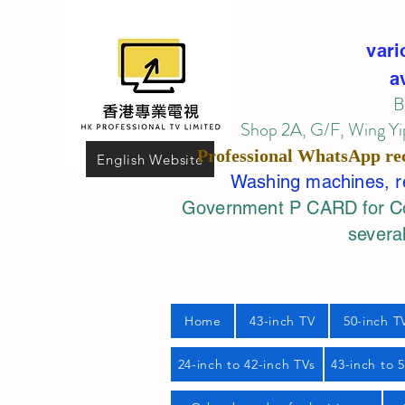
vari
a
B
Shop 2A, G/F, Wing Yip
Professional
WhatsApp
re
English Website
Washing machines, ref
Government P CARD for Com
several
Home
43-inch TV
50-inch T
24-inch to 42-inch TVs
43-inch to 