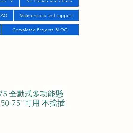
LED TV
Air Purifier and others
 FAQ
Maintenance and support
Completed Projects BLOG
NX75 全動式多功能懸
0-75''可用 不擋插