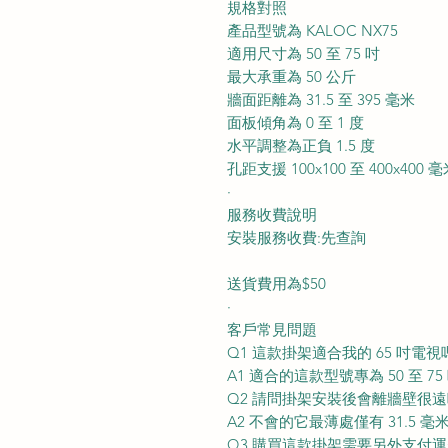
規格對照
產品型號為 KALOC NX75
適用尺寸為 50 至 75 吋
最大承重為 50 公斤
牆面距離為 31.5 至 395 毫米
面板傾角為 0 至 1 度
水平調整為正負 1.5 度
孔距支援 100x100 至 400x400 
·
服務收費說明
安裝服務收費:先查詢
送貨費用為$50
·
客戶常見問題
Q1 這款掛架適合我的 65 吋電視
A1 適合的這款型號專為 50 至 7
Q2 請問掛架安裝後會離牆壁很遠
A2 不會的它最薄處僅有 31.5 
Q3 購買這款掛架需要另外支付運