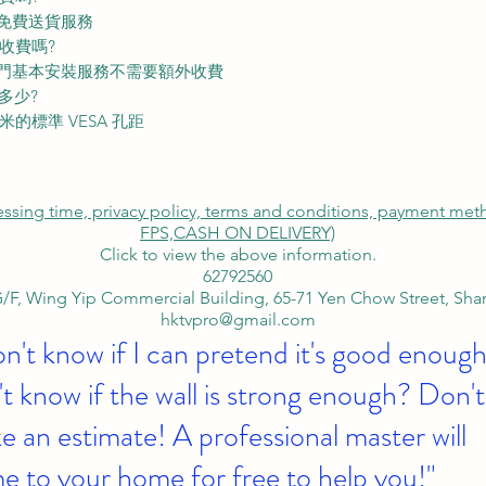
供免費送貨服務
收費嗎?
上門基本安裝服務不需要額外收費
到多少?
毫米的標準 VESA 孔距
cessing time, privacy policy, terms and conditions, payment me
FPS,
CASH ON DELIVERY)
Click to view the above information.
62792560
/F, Wing Yip Commercial Building, 65-71 Yen Chow Street, Sh
hktvpro@gmail.com
on't know if I can pretend it's good enough
t know if the wall is strong enough? Don't
 an estimate! A professional master will
e to your home for free to help you!"