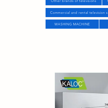
Other brands of televisions
Commercial and rental television s
WASHING MACHINE