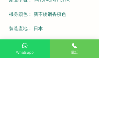
機身顏色： 新不銹鋼香檳色
製造產地： 日本
能源標籤： 2級能源效益級別
Whatsapp
電話
總淨容量： 372 公升
冷藏及製冰等功能室： 冷藏室、製冰
室、上下層冰凍室和蔬果室
冷媒類型： R600a環保雪種
全機原廠保養： 5 年
變頻壓縮機保養： 10 年
•