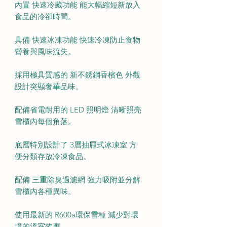
內置 快速冷藏功能 能大幅縮短新放入
食品的冷卻時間。
具備 快速冰凍功能 快速冷凍防止食物
營養與風味流失。
採用極具質感的 新不銹鋼香檳色 外觀
設計突顯奢華品味。
配備省電耐用的 LED 照明燈 清晰照亮
雪櫃內每個角落。
底層特別設計了 3層抽屜式冰凍室 方
便分類存放冷凍食品。
配備 三重除臭過濾網 強力吸附並分解
雪櫃內各種異味。
使用最新的 R600a環保雪種 減少對環
境的溫室效應。