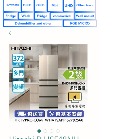
UHD
Mini
QLED
OLED
Other brand
SKYWORTH
Fridge
Wash
Fridge
commerical
Wall mount
Dehumidifier and other
RGB MICRO