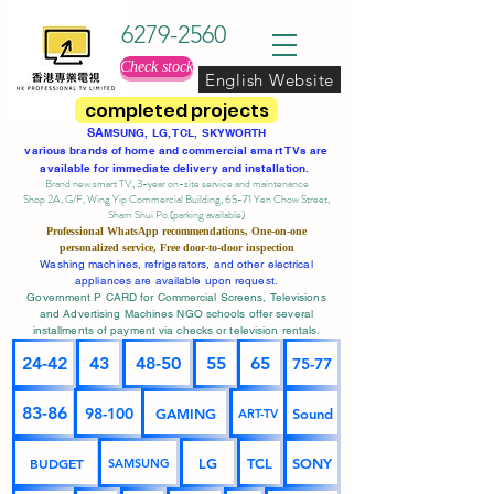
6279-2560
Check stock
English Website
completed projects
SA
MSUNG, LG, TCL, SKYWORTH
various brands of home and commercial smart TVs are
available for immediate delivery and installation.
Brand new smart TV, 3-year on-site service
and maintenance
Shop 2A, G/F, Wing Yip Commercial Building, 65-71 Yen Chow Street,
Sham Shui Po (parking available)
Professional
WhatsApp
recommendations, One-on-one
personalized service,
Free door-to-door inspection
Washing machines, refrigerators, and other electrical
appliances are available upon request.
Government P CARD for Commercial Screens, Televisions
and Advertising Machines NGO schools offer several
installments of payment via checks or television rentals.
24-42
43
48-50
55
65
75-77
83-86
98-100
GAMING
Sound
ART-TV
BUDGET
LG
TCL
SONY
SAMSUNG