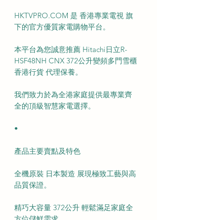
HKTVPRO.COM 是 香港專業電視 旗
下的官方優質家電購物平台。
本平台為您誠意推薦 Hitachi日立R-
HSF48NH CNX 372公升變頻多門雪櫃
香港行貨 代理保養。
我們致力於為全港家庭提供最專業齊
全的頂級智慧家電選擇。
•
產品主要賣點及特色
全機原裝 日本製造 展現極致工藝與高
品質保證。
精巧大容量 372公升 輕鬆滿足家庭全
方位儲鮮需求。