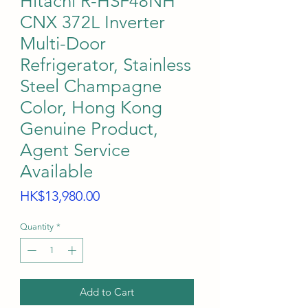
Hitachi R-HSF48NH
CNX 372L Inverter
Multi-Door
Refrigerator, Stainless
Steel Champagne
Color, Hong Kong
Genuine Product,
Agent Service
Available
Price
HK$13,980.00
Quantity
*
Add to Cart