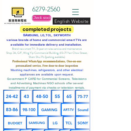
6279-2560
Check stock
English Website
completed projects
SA
MSUNG, LG, TCL, SKYWORTH
various brands of home and commercial smart TVs are
available for immediate delivery and installation.
Brand new smart TV, 3-year on-site service
and maintenance
Shop 2A, G/F, Wing Yip Commercial Building, 65-71 Yen Chow Street,
Sham Shui Po (parking available)
Professional
WhatsApp
recommendations, One-on-one
personalized service,
Free door-to-door inspection
Washing machines, refrigerators, and other electrical
appliances are available upon request.
Government P CARD for Commercial Screens, Televisions
and Advertising Machines NGO schools offer several
installments of payment via checks or television rentals.
24-42
43
48-50
55
65
75-77
83-86
98-100
GAMING
Sound
ART-TV
BUDGET
LG
TCL
SONY
SAMSUNG