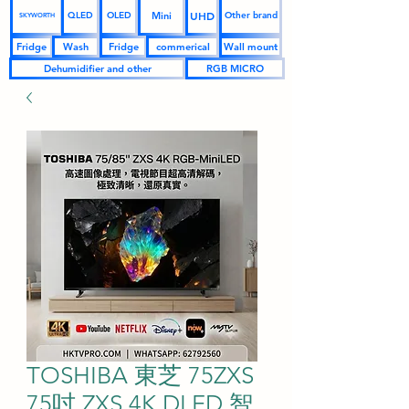
UHD
Mini
QLED
OLED
Other brand
SKYWORTH
Fridge
Wash
Fridge
commerical
Wall mount
Dehumidifier and other
RGB MICRO
TOSHIBA 東芝 75ZXS
75吋 ZXS 4K DLED 智