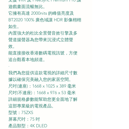
遊戲畫面流暢無比。
它擁有高達 2000nits 的峰值亮度及
BT2020 100% 廣色域讓 HDR 影像栩栩
如生。
內置強大的杜比全景聲音效引擎及多
聲道揚聲器為您帶來沉浸式立體聲
效。
能直接接收香港數碼電視訊號，方便
追台觀看本地頻道。
·
我們為您提供這款電視的詳細尺寸數
據以確保完美融入您的家居空間。
尺吋(連座)：1668 x 1025 x 389 毫米
尺吋(不連座)：1668 x 976 x 53 毫米
詳細規格參數能幫助您更全面地了解
這部專業級的電視產品。
型號：75ZXS
屏幕尺吋：75 吋
產品類型：4K DLED